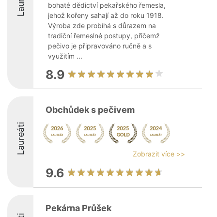
bohaté dědictví pekařského řemesla,
jehož kořeny sahají až do roku 1918.
Výroba zde probíhá s důrazem na
tradiční řemeslné postupy, přičemž
pečivo je připravováno ručně a s
využitím ...
8.9
Obchůdek s pečivem
Laureáti
Zobrazit více >>
9.6
Pekárna Průšek