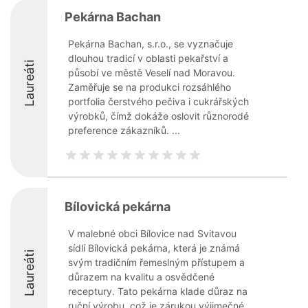
Pekárna Bachan
Pekárna Bachan, s.r.o., se vyznačuje
dlouhou tradicí v oblasti pekařství a
Laureáti
působí ve městě Veselí nad Moravou.
Zaměřuje se na produkci rozsáhlého
portfolia čerstvého pečiva i cukrářských
výrobků, čímž dokáže oslovit různorodé
preference zákazníků. ...
Bílovická pekárna
V malebné obci Bílovice nad Svitavou
sídlí Bílovická pekárna, která je známá
Laureáti
svým tradičním řemeslným přístupem a
důrazem na kvalitu a osvědčené
receptury. Tato pekárna klade důraz na
ruční výrobu, což je zárukou výjimečné