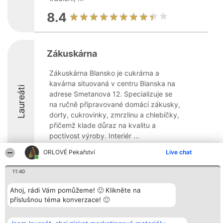
8.4
Zákuskárna
Zákuskárna Blansko je cukrárna a
kavárna situovaná v centru Blanska na
Laureáti
adrese Smetanova 12. Specializuje se
na ručně připravované domácí zákusky,
dorty, cukrovinky, zmrzlinu a chlebíčky,
přičemž klade důraz na kvalitu a
poctivost výroby. Interiér ...
9.6
ORLOVÉ Pekařství
Live chat
11:40
Organizátor hlasování
Plebiscyt
Kontakt
Ahoj, rádi Vám pomůžeme! 🙂 Klikněte na
Bright Side Solutions sp. z o.
Vítězové
Kontakt
příslušnou téma konverzace! 🙂
o. sp. k.
Seznam všech
ul. Ruska 22
laureátů
Wrocław 50-079
Zásady