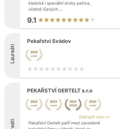
klasické i speciální druhy pečiva,
včetně různých ...
9.1
Pekařství Svádov
Laureáti
PEKAŘSTVÍ OERTELT s.r.o
Zobrazit více >>
Laureáti
Pekařství Oertelt patří mezi zavedené
pekařské firmy v Mostě, které se