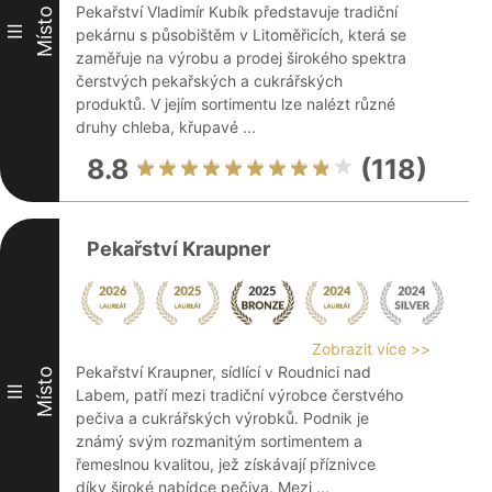
Pekařství Vladimír Kubík představuje tradiční
Místo
III
pekárnu s působištěm v Litoměřicích, která se
zaměřuje na výrobu a prodej širokého spektra
čerstvých pekařských a cukrářských
produktů. V jejím sortimentu lze nalézt různé
druhy chleba, křupavé ...
8.8
(118)
Pekařství Kraupner
Zobrazit více >>
Pekařství Kraupner, sídlící v Roudnici nad
Místo
III
Labem, patří mezi tradiční výrobce čerstvého
pečiva a cukrářských výrobků. Podnik je
známý svým rozmanitým sortimentem a
řemeslnou kvalitou, jež získávají příznivce
díky široké nabídce pečiva. Mezi ...