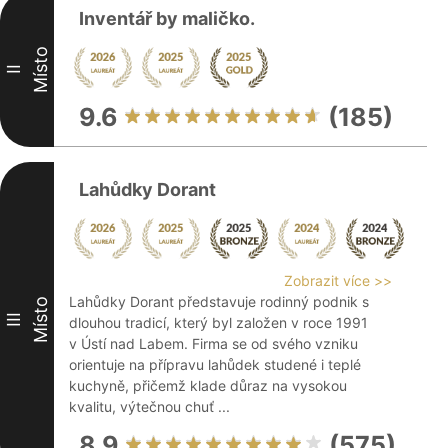
Inventář by maličko.
Místo
II
9.6
(185)
Lahůdky Dorant
Zobrazit více >>
Lahůdky Dorant představuje rodinný podnik s
Místo
III
dlouhou tradicí, který byl založen v roce 1991
v Ústí nad Labem. Firma se od svého vzniku
orientuje na přípravu lahůdek studené i teplé
kuchyně, přičemž klade důraz na vysokou
kvalitu, výtečnou chuť ...
8.9
(575)