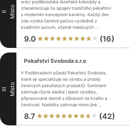
srdci poděbradské lázeňské kolonády a
Místo
charakterizuje ho spojení tradičního pekařství
II
s moderním konceptem kavárny. Každý den
zde vzniká čerstvé pečivo vyráběné z
kvalitních surovin, včetně máslových ...
9.0
(16)
Pekařství Svoboda s.r.o
V Poděbradech působí Pekařství Svoboda,
které se specializuje na výrobu a prodej
Místo
čerstvých pekařských produktů. Sortiment
III
zahrnuje různé sladké i slané výrobky,
připravované denně s důrazem na kvalitu a
čerstvost. Nabídka zahrnuje mimo jiné ...
8.7
(42)