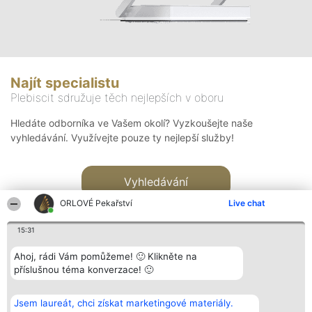
Najít specialistu
Plebiscit sdružuje těch nejlepších v oboru
Hledáte odborníka ve Vašem okolí? Vyzkoušejte naše
vyhledávání. Využívejte pouze ty nejlepší služby!
Vyhledávání
ORLOVÉ Pekařství
Live chat
15:31
Ahoj, rádi Vám pomůžeme! 🙂 Klikněte na
příslušnou téma konverzace! 🙂
Organizátor hlasování
Plebiscyt
Kontakt
Bright Side Solutions sp. z o.
Vítězové
Kontakt
Jsem laureát, chci získat marketingové materiály.
o. sp. k.
Seznam všech