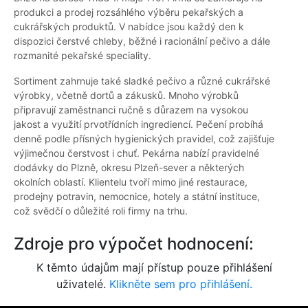
produkci a prodej rozsáhlého výběru pekařských a
cukrářských produktů. V nabídce jsou každý den k
dispozici čerstvé chleby, běžné i racionální pečivo a dále
rozmanité pekařské speciality.
Sortiment zahrnuje také sladké pečivo a různé cukrářské
výrobky, včetně dortů a zákusků. Mnoho výrobků
připravují zaměstnanci ručně s důrazem na vysokou
jakost a využití prvotřídních ingrediencí. Pečení probíhá
denně podle přísných hygienických pravidel, což zajišťuje
výjimečnou čerstvost i chuť. Pekárna nabízí pravidelné
dodávky do Plzně, okresu Plzeň-sever a některých
okolních oblastí. Klientelu tvoří mimo jiné restaurace,
prodejny potravin, nemocnice, hotely a státní instituce,
což svědčí o důležité roli firmy na trhu.
Zdroje pro výpočet hodnocení:
K těmto údajům mají přístup pouze přihlášení
uživatelé.
Klikněte sem pro přihlášení.