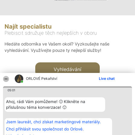
Najít specialistu
Plebiscit sdružuje těch nejlepších v oboru
Hledáte odborníka ve Vašem okolí? Vyzkoušejte naše
vyhledávání. Využívejte pouze ty nejlepší služby!
Vyhledávání
ORLOVÉ Pekařství
Live chat
05:01
Ahoj, rádi Vám pomůžeme! 🙂 Klikněte na
příslušnou téma konverzace! 🙂
Organizátor hlasování
Plebiscyt
Kontakt
Bright Side Solutions sp. z o.
Vítězové
Kontakt
Jsem laureát, chci získat marketingové materiály.
o. sp. k.
Seznam všech
ul. Ruska 22
laureátů
Chci přihlásit svou společnost do Orlové.
Wrocław 50-079
Zásady