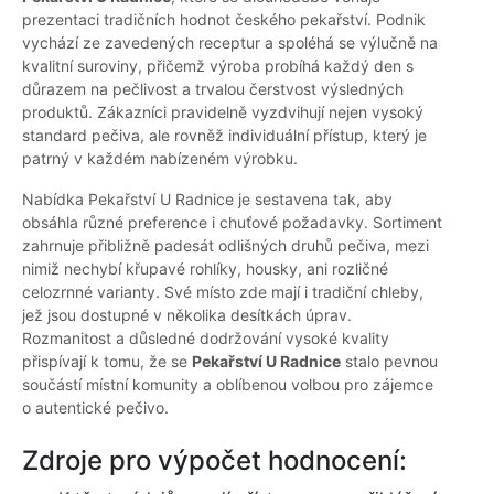
prezentaci tradičních hodnot českého pekařství. Podnik
vychází ze zavedených receptur a spoléhá se výlučně na
kvalitní suroviny, přičemž výroba probíhá každý den s
důrazem na pečlivost a trvalou čerstvost výsledných
produktů. Zákazníci pravidelně vyzdvihují nejen vysoký
standard pečiva, ale rovněž individuální přístup, který je
patrný v každém nabízeném výrobku.
Nabídka Pekařství U Radnice je sestavena tak, aby
obsáhla různé preference i chuťové požadavky. Sortiment
zahrnuje přibližně padesát odlišných druhů pečiva, mezi
nimiž nechybí křupavé rohlíky, housky, ani rozličné
celozrnné varianty. Své místo zde mají i tradiční chleby,
jež jsou dostupné v několika desítkách úprav.
Rozmanitost a důsledné dodržování vysoké kvality
přispívají k tomu, že se
Pekařství U Radnice
stalo pevnou
součástí místní komunity a oblíbenou volbou pro zájemce
o autentické pečivo.
Zdroje pro výpočet hodnocení: