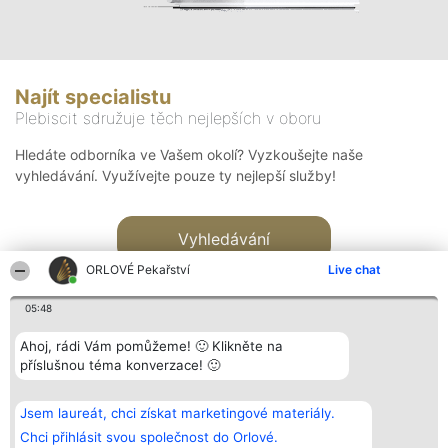
Najít specialistu
Plebiscit sdružuje těch nejlepších v oboru
Hledáte odborníka ve Vašem okolí? Vyzkoušejte naše
vyhledávání. Využívejte pouze ty nejlepší služby!
Vyhledávání
ORLOVÉ Pekařství
Live chat
05:48
Ahoj, rádi Vám pomůžeme! 🙂 Klikněte na
příslušnou téma konverzace! 🙂
Organizátor hlasování
Plebiscyt
Kontakt
Bright Side Solutions sp. z o.
Vítězové
Kontakt
Jsem laureát, chci získat marketingové materiály.
o. sp. k.
Seznam všech
ul. Ruska 22
laureátů
Chci přihlásit svou společnost do Orlové.
Wrocław 50-079
Zásady