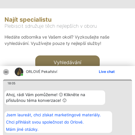
Najít specialistu
Plebiscit sdružuje těch nejlepších v oboru
Hledáte odborníka ve Vašem okolí? Vyzkoušejte naše
vyhledávání. Využívejte pouze ty nejlepší služby!
Vyhledávání
ORLOVÉ Pekařství
Live chat
18:05
Ahoj, rádi Vám pomůžeme! 🙂 Klikněte na
příslušnou téma konverzace! 🙂
Organizátor hlasování
Plebiscyt
Kontakt
Bright Side Solutions sp. z o.
Vítězové
Kontakt
Jsem laureát, chci získat marketingové materiály.
o. sp. k.
Seznam všech
ul. Ruska 22
laureátů
Chci přihlásit svou společnost do Orlové.
Wrocław 50-079
Zásady
Mám jiné otázky.
KRS 0000749100 | Regon
Pravidla
381313360 | NIP 8943132676
Zásady