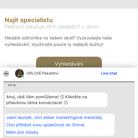
Najít specialistu
Plebiscit sdružuje těch nejlepších v oboru
Hledáte odborníka ve Vašem okolí? Vyzkoušejte naše
vyhledávání. Využívejte pouze ty nejlepší služby!
Vyhledávání
ORLOVÉ Pekařství
Live chat
14:14
Ahoj, rádi Vám pomůžeme! 🙂 Klikněte na
příslušnou téma konverzace! 🙂
Organizátor hlasování
Plebiscyt
Kontakt
Bright Side Solutions sp. z o.
Vítězové
Kontakt
Jsem laureát, chci získat marketingové materiály.
o. sp. k.
Seznam všech
ul. Ruska 22
laureátů
Chci přihlásit svou společnost do Orlové.
Wrocław 50-079
Zásady
Mám jiné otázky.
KRS 0000749100 | Regon
Pravidla
381313360 | NIP 8943132676
Zásady