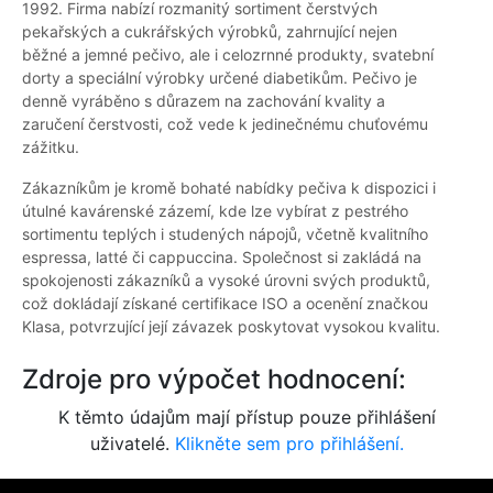
1992. Firma nabízí rozmanitý sortiment čerstvých
pekařských a cukrářských výrobků, zahrnující nejen
běžné a jemné pečivo, ale i celozrnné produkty, svatební
dorty a speciální výrobky určené diabetikům. Pečivo je
denně vyráběno s důrazem na zachování kvality a
zaručení čerstvosti, což vede k jedinečnému chuťovému
zážitku.
Zákazníkům je kromě bohaté nabídky pečiva k dispozici i
útulné kavárenské zázemí, kde lze vybírat z pestrého
sortimentu teplých i studených nápojů, včetně kvalitního
espressa, latté či cappuccina. Společnost si zakládá na
spokojenosti zákazníků a vysoké úrovni svých produktů,
což dokládají získané certifikace ISO a ocenění značkou
Klasa, potvrzující její závazek poskytovat vysokou kvalitu.
Zdroje pro výpočet hodnocení:
K těmto údajům mají přístup pouze přihlášení
uživatelé.
Klikněte sem pro přihlášení.