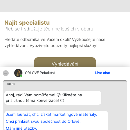
Najít specialistu
Plebiscit sdružuje těch nejlepších v oboru
Hledáte odborníka ve Vašem okolí? Vyzkoušejte naše
vyhledávání. Využívejte pouze ty nejlepší služby!
Vyhledávání
ORLOVÉ Pekařství
Live chat
00:50
Ahoj, rádi Vám pomůžeme! 🙂 Klikněte na
příslušnou téma konverzace! 🙂
Organizátor hlasování
Plebiscyt
Kontakt
Bright Side Solutions sp. z o.
Vítězové
Kontakt
Jsem laureát, chci získat marketingové materiály.
o. sp. k.
Seznam všech
ul. Ruska 22
laureátů
Chci přihlásit svou společnost do Orlové.
Wrocław 50-079
Zásady
Mám jiné otázky.
KRS 0000749100 | Regon
Pravidla