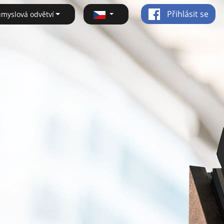
Přihlásit se
ůmyslová odvětví