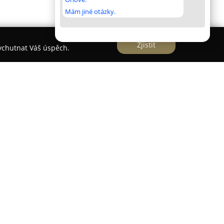
Mám jiné otázky.
Zjistit
vychutnat Váš úspěch.
a sídlící v malebné obci Karolinka, která se
ch valašských frgálů. Podstatnou součástí filosofie
chování původních receptur a pečlivých
dávají z generace na generaci a utvářejí osobitý
ranými surovinami vysoké jakosti, jež pocházejí
elů. Výrobní proces je zaměřen na poctivou