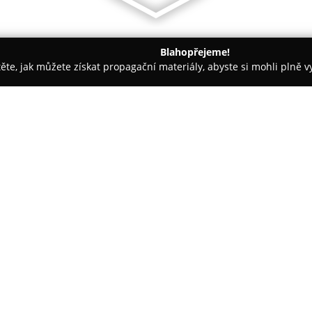
Blahopřejeme!
těte, jak můžete získat propagační materiály, abyste si mohli plně 
výrobky - Vsetín
Šauerovic frgály
O společnosti:
Šauerovic frgály
je malá pekárn
specializuje na výrobu tradiční
tohoto podniku je důraz na za
řemeslných postupů, jež se pře
Zobrazit více >>
ráz každého koláče.
Pekárna pracuje výhradně s vyb
především od místních dodavat