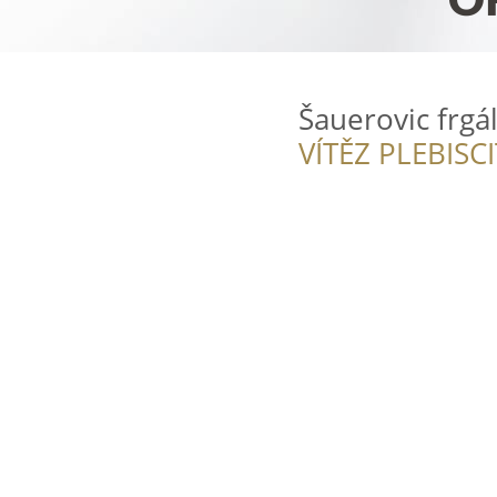
Šauerovic frgá
VÍTĚZ PLEBISC