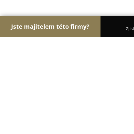
Jste majitelem této firmy?
Zjis
Orlové Pekařství
Pekařství, Cukrářství, Pekařské 
Šauerovic frgály
8.6
(20)
Karolinka, Vsetínská 82