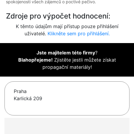
spokojenosti všech zájemců o poctivé pečivo.
Zdroje pro výpočet hodnocení:
K těmto údajům mají přístup pouze přihlášení
uživatelé.
Klikněte sem pro přihlášení.
Jste majitelem této firmy
?
Blahopřejeme!
Zjistěte jestli můžete získat
propagační materiály!
Praha
Karlická 209