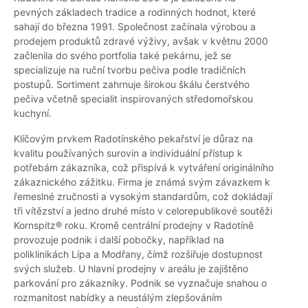
pevných základech tradice a rodinných hodnot, které
sahají do března 1991. Společnost začínala výrobou a
prodejem produktů zdravé výživy, avšak v květnu 2000
začlenila do svého portfolia také pekárnu, jež se
specializuje na ruční tvorbu pečiva podle tradičních
postupů. Sortiment zahrnuje širokou škálu čerstvého
pečiva včetně specialit inspirovaných středomořskou
kuchyní.
Klíčovým prvkem Radotínského pekařství je důraz na
kvalitu používaných surovin a individuální přístup k
potřebám zákazníka, což přispívá k vytváření originálního
zákaznického zážitku. Firma je známá svým závazkem k
řemeslné zručnosti a vysokým standardům, což dokládají
tři vítězství a jedno druhé místo v celorepublikové soutěži
Kornspitz® roku. Kromě centrální prodejny v Radotíně
provozuje podnik i další pobočky, například na
poliklinikách Lípa a Modřany, čímž rozšiřuje dostupnost
svých služeb. U hlavní prodejny v areálu je zajištěno
parkování pro zákazníky. Podnik se vyznačuje snahou o
rozmanitost nabídky a neustálým zlepšováním