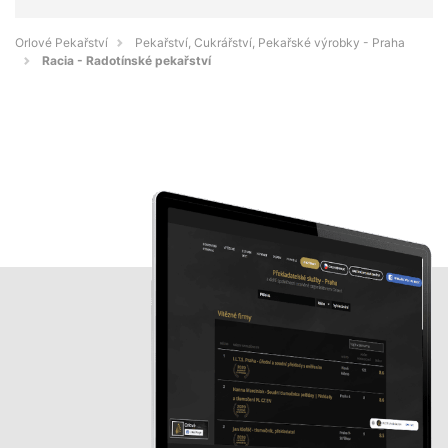
Orlové Pekařství
Pekařství, Cukrářství, Pekařské výrobky - Praha
Racia - Radotínské pekařství