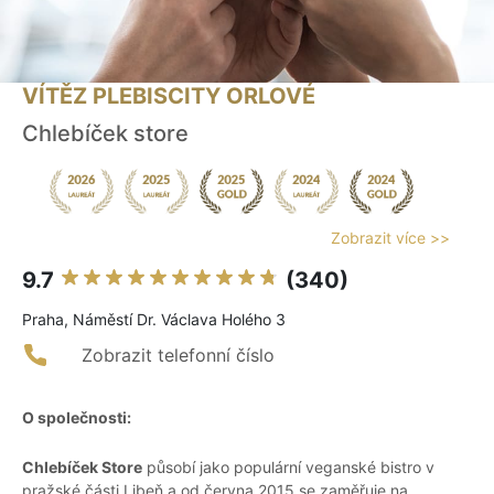
VÍTĚZ PLEBISCITY ORLOVÉ
Chlebíček store
Zobrazit více >>
9.7
(340)
Praha, Náměstí Dr. Václava Holého 3
Zobrazit telefonní číslo
O společnosti:
Chlebíček Store
působí jako populární veganské bistro v
pražské části Libeň a od června 2015 se zaměřuje na