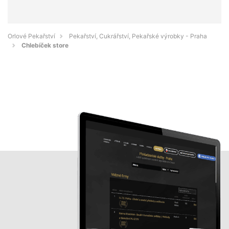
Orlové Pekařství
Pekařství, Cukrářství, Pekařské výrobky - Praha
Chlebíček store