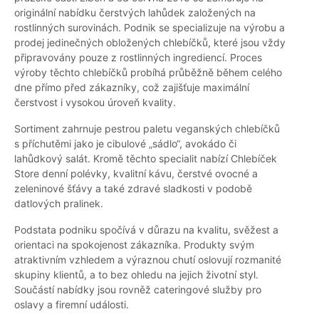
originální nabídku čerstvých lahůdek založených na
rostlinných surovinách. Podnik se specializuje na výrobu a
prodej jedinečných obložených chlebíčků, které jsou vždy
připravovány pouze z rostlinných ingrediencí. Proces
výroby těchto chlebíčků probíhá průběžně během celého
dne přímo před zákazníky, což zajišťuje maximální
čerstvost i vysokou úroveň kvality.
Sortiment zahrnuje pestrou paletu veganských chlebíčků
s příchutěmi jako je cibulové „sádlo“, avokádo či
lahůdkový salát. Kromě těchto specialit nabízí Chlebíček
Store denní polévky, kvalitní kávu, čerstvé ovocné a
zeleninové šťávy a také zdravé sladkosti v podobě
datlových pralinek.
Podstata podniku spočívá v důrazu na kvalitu, svěžest a
orientaci na spokojenost zákazníka. Produkty svým
atraktivním vzhledem a výraznou chutí oslovují rozmanité
skupiny klientů, a to bez ohledu na jejich životní styl.
Součástí nabídky jsou rovněž cateringové služby pro
oslavy a firemní události.