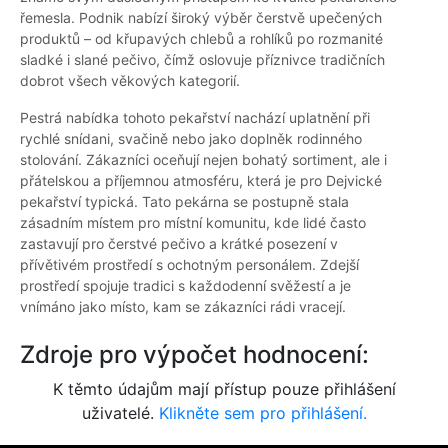
řemesla. Podnik nabízí široký výběr čerstvě upečených
produktů – od křupavých chlebů a rohlíků po rozmanité
sladké i slané pečivo, čímž oslovuje příznivce tradičních
dobrot všech věkových kategorií.
Pestrá nabídka tohoto pekařství nachází uplatnění při
rychlé snídani, svačině nebo jako doplněk rodinného
stolování. Zákazníci oceňují nejen bohatý sortiment, ale i
přátelskou a příjemnou atmosféru, která je pro Dejvické
pekařství typická. Tato pekárna se postupně stala
zásadním místem pro místní komunitu, kde lidé často
zastavují pro čerstvé pečivo a krátké posezení v
přívětivém prostředí s ochotným personálem. Zdejší
prostředí spojuje tradici s každodenní svěžestí a je
vnímáno jako místo, kam se zákazníci rádi vracejí.
Zdroje pro výpočet hodnocení:
K těmto údajům mají přístup pouze přihlášení
uživatelé.
Klikněte sem pro přihlášení.