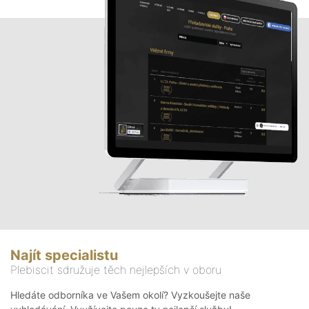
Najít specialistu
Plebiscit sdružuje těch nejlepších v oboru
Hledáte odborníka ve Vašem okolí? Vyzkoušejte naše