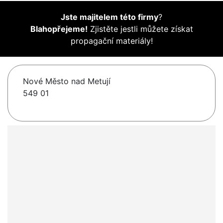
Jste majitelem této firmy
?
Blahopřejeme!
Zjistěte jestli můžete získat
propagační materiály!
Nové Město nad Metují
549 01