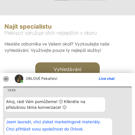
Najít specialistu
Plebiscit sdružuje těch nejlepších v oboru
Hledáte odborníka ve Vašem okolí? Vyzkoušejte naše
vyhledávání. Využívejte pouze ty nejlepší služby!
Vyhledávání
ORLOVÉ Pekařství
Live chat
13:53
Ahoj, rádi Vám pomůžeme! 🙂 Klikněte na
příslušnou téma konverzace! 🙂
Organizátor hlasování
Plebiscyt
Kontakt
Bright Side Solutions sp. z o.
Vítězové
Kontakt
Jsem laureát, chci získat marketingové materiály.
o. sp. k.
Seznam všech
ul. Ruska 22
laureátů
Chci přihlásit svou společnost do Orlové.
Wrocław 50-079
Zásady