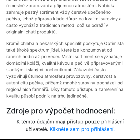
řemeslné zpracování a příjemnou atmosféru. Nabídka
zahrnuje pestrý sortiment vždy čerstvě upečeného
pečiva, jehož příprava klade důraz na kvalitní suroviny a
často vychází z tradičních metod, což se odráží v
originální chuti produktů.
Kromě chleba a pekařských specialit poskytuje Optimista
také široké spektrum jídel, které lze konzumovat od
ranních hodin až po večer. Místní sortiment se vyznačuje
domácími koláči, kvalitní kávou a pečlivě připravovanými
sladkými i slanými pochoutkami. Zákazníci často
vyzdvihují útulnou atmosféru provozovny, čerstvost a
autenticitu pečiva, přičemž mnohé suroviny pocházejí od
regionálních farmářů. Díky tomuto přístupu a zaměření na
kvalitu působí podnik na trhu jedinečně.
Zdroje pro výpočet hodnocení:
K těmto údajům mají přístup pouze přihlášení
uživatelé.
Klikněte sem pro přihlášení.