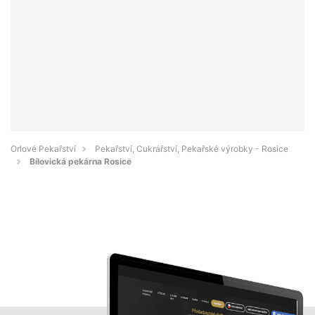
Orlové Pekařství
Pekařství, Cukrářství, Pekařské výrobky - Rosice
Bílovická pekárna Rosice