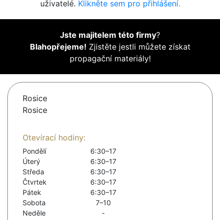
uživatelé.
Klikněte sem pro přihlášení.
Jste majitelem této firmy
?
Blahopřejeme!
Zjistěte jestli můžete získat
propagační materiály!
Rosice
Rosice
Otevírací hodiny:
Pondělí
6:30–17
Úterý
6:30–17
Středa
6:30–17
Čtvrtek
6:30–17
Pátek
6:30–17
Sobota
7–10
Neděle
-