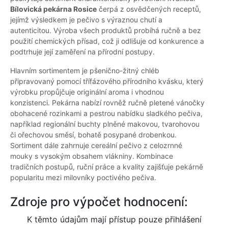
Bílovická pekárna Rosice
čerpá z osvědčených receptů,
jejímž výsledkem je pečivo s výraznou chutí a
autenticitou. Výroba všech produktů probíhá ručně a bez
použití chemických přísad, což ji odlišuje od konkurence a
podtrhuje její zaměření na přírodní postupy.
Hlavním sortimentem je pšenično-žitný chléb
připravovaný pomocí třífázového přírodního kvásku, který
výrobku propůjčuje originální aroma i vhodnou
konzistenci. Pekárna nabízí rovněž ručně pletené vánočky
obohacené rozinkami a pestrou nabídku sladkého pečiva,
například regionální buchty plněné makovou, tvarohovou
či ořechovou směsí, bohatě posypané drobenkou.
Sortiment dále zahrnuje cereální pečivo z celozrnné
mouky s vysokým obsahem vlákniny. Kombinace
tradičních postupů, ruční práce a kvality zajišťuje pekárně
popularitu mezi milovníky poctivého pečiva.
Zdroje pro výpočet hodnocení:
K těmto údajům mají přístup pouze přihlášení