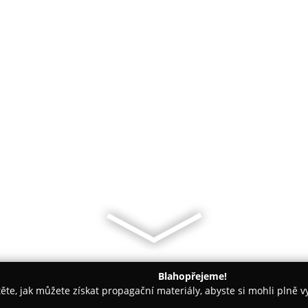
Blahopřejeme!
těte, jak můžete získat propagační materiály, abyste si mohli plně 