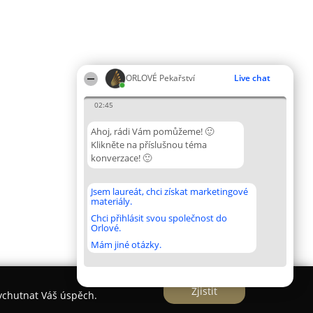
ORLOVÉ Pekařství
Live chat
02:45
Ahoj, rádi Vám pomůžeme! 🙂
Klikněte na příslušnou téma
konverzace! 🙂
Jsem laureát, chci získat marketingové
materiály.
Chci přihlásit svou společnost do
Orlové.
Mám jiné otázky.
Zjistit
vychutnat Váš úspěch.