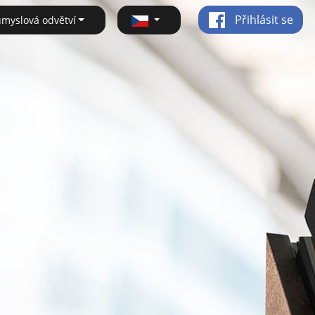
Přihlásit se
ůmyslová odvětví