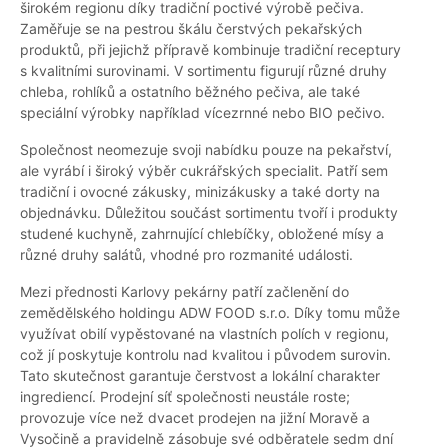
širokém regionu díky tradiční poctivé výrobě pečiva.
Zaměřuje se na pestrou škálu čerstvých pekařských
produktů, při jejichž přípravě kombinuje tradiční receptury
s kvalitními surovinami. V sortimentu figurují různé druhy
chleba, rohlíků a ostatního běžného pečiva, ale také
speciální výrobky například vícezrnné nebo BIO pečivo.
Společnost neomezuje svoji nabídku pouze na pekařství,
ale vyrábí i široký výběr cukrářských specialit. Patří sem
tradiční i ovocné zákusky, minizákusky a také dorty na
objednávku. Důležitou součást sortimentu tvoří i produkty
studené kuchyně, zahrnující chlebíčky, obložené mísy a
různé druhy salátů, vhodné pro rozmanité události.
Mezi přednosti Karlovy pekárny patří začlenění do
zemědělského holdingu ADW FOOD s.r.o. Díky tomu může
využívat obilí vypěstované na vlastních polích v regionu,
což jí poskytuje kontrolu nad kvalitou i původem surovin.
Tato skutečnost garantuje čerstvost a lokální charakter
ingrediencí. Prodejní síť společnosti neustále roste;
provozuje více než dvacet prodejen na jižní Moravě a
Vysočině a pravidelně zásobuje své odběratele sedm dní