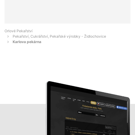
Orlové Pekařství
Pekařství, Cukrářství, Pekařské výrobky - Židlochovice
Karlova pekárna