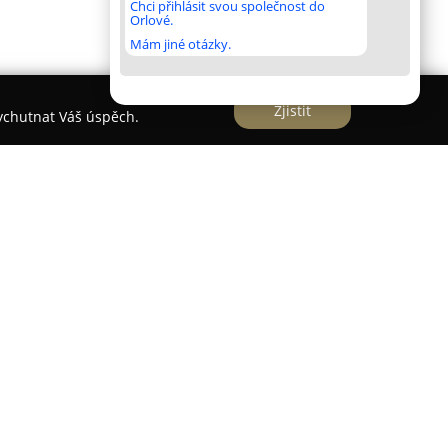
Chci přihlásit svou společnost do
Orlové.
Mám jiné otázky.
Zjistit
vychutnat Váš úspěch.
české pekařství, které bylo založeno v roce 1991 a
holetou pekařskou tradici v regionu. Zaměřuje se
erstvého pečiva, přičemž vyrábí své produkty
 důrazem na vysokou kvalitu a výraznou chuť.
stí tvoří ruční zpracování, díky kterému má
er.