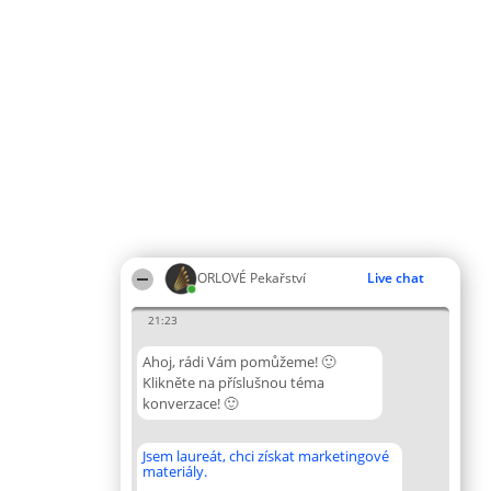
ORLOVÉ Pekařství
Live chat
21:23
Ahoj, rádi Vám pomůžeme! 🙂
Klikněte na příslušnou téma
konverzace! 🙂
Jsem laureát, chci získat marketingové
materiály.