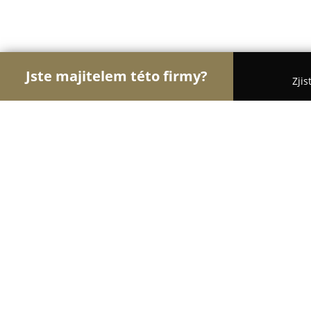
Jste majitelem této firmy?
Zjis
Orlové Pekařství
Pekařství, Cukrářství, Pekařské 
Pekařství Moravec
8.2
(49)
Praha, Českobrodská 1