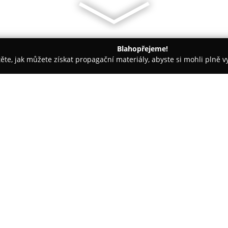
Blahopřejeme!
těte, jak můžete získat propagační materiály, abyste si mohli plně 
výrobky - Praha
Pekařství Moravec
O společnosti:
Pekařství Moravec
je tradiční 
svou činností navazuje na dlou
především na denní produkci č
několikrát denně s maximálním
Významnou část výrobních činno
každý výrobek unikátní charakt