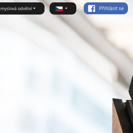
Přihlásit se
ůmyslová odvětví