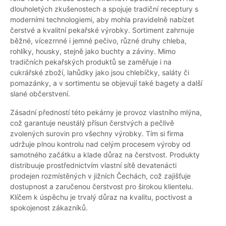
dlouholetých zkušenostech a spojuje tradiční receptury s
moderními technologiemi, aby mohla pravidelně nabízet
čerstvé a kvalitní pekařské výrobky. Sortiment zahrnuje
běžné, vícezrnné i jemné pečivo, různé druhy chleba,
rohlíky, housky, stejně jako buchty a záviny. Mimo
tradičních pekařských produktů se zaměřuje i na
cukrářské zboží, lahůdky jako jsou chlebíčky, saláty či
pomazánky, a v sortimentu se objevují také bagety a další
slané občerstvení.
Zásadní předností této pekárny je provoz vlastního mlýna,
což garantuje neustálý přísun čerstvých a pečlivě
zvolených surovin pro všechny výrobky. Tím si firma
udržuje plnou kontrolu nad celým procesem výroby od
samotného začátku a klade důraz na čerstvost. Produkty
distribuuje prostřednictvím vlastní sítě devatenácti
prodejen rozmístěných v jižních Čechách, což zajišťuje
dostupnost a zaručenou čerstvost pro širokou klientelu.
Klíčem k úspěchu je trvalý důraz na kvalitu, poctivost a
spokojenost zákazníků.