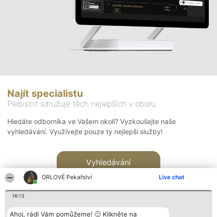
Najít specialistu
Plebiscit sdružuje těch nejlepších v oboru
Hledáte odborníka ve Vašem okolí? Vyzkoušejte naše
vyhledávání. Využívejte pouze ty nejlepší služby!
Vyhledávání
ORLOVÉ Pekařství
Live chat
16:13
Ahoj, rádi Vám pomůžeme! 🙂 Klikněte na