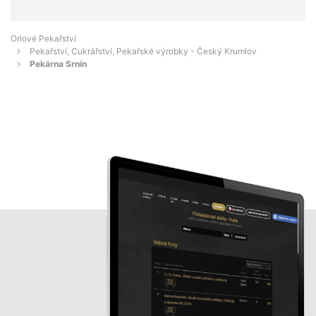
Orlové Pekařství
Pekařství, Cukrářství, Pekařské výrobky - Český Krumlov
Pekárna Srnín