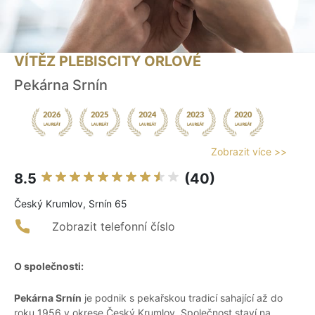
VÍTĚZ PLEBISCITY ORLOVÉ
Pekárna Srnín
Zobrazit více >>
8.5
(40)
Český Krumlov, Srnín 65
Zobrazit telefonní číslo
O společnosti:
Pekárna Srnín
je podnik s pekařskou tradicí sahající až do
roku 1956 v okrese Český Krumlov. Společnost staví na