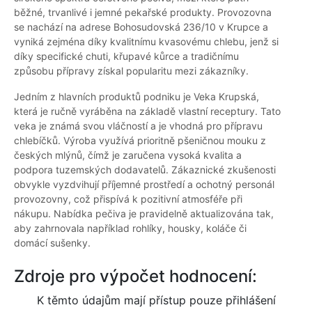
běžné, trvanlivé i jemné pekařské produkty. Provozovna
se nachází na adrese Bohosudovská 236/10 v Krupce a
vyniká zejména díky kvalitnímu kvasovému chlebu, jenž si
díky specifické chuti, křupavé kůrce a tradičnímu
způsobu přípravy získal popularitu mezi zákazníky.
Jedním z hlavních produktů podniku je Veka Krupská,
která je ručně vyráběna na základě vlastní receptury. Tato
veka je známá svou vláčností a je vhodná pro přípravu
chlebíčků. Výroba využívá prioritně pšeničnou mouku z
českých mlýnů, čímž je zaručena vysoká kvalita a
podpora tuzemských dodavatelů. Zákaznické zkušenosti
obvykle vyzdvihují příjemné prostředí a ochotný personál
provozovny, což přispívá k pozitivní atmosféře při
nákupu. Nabídka pečiva je pravidelně aktualizována tak,
aby zahrnovala například rohlíky, housky, koláče či
domácí sušenky.
Zdroje pro výpočet hodnocení:
K těmto údajům mají přístup pouze přihlášení