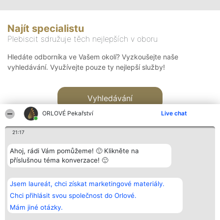
Najít specialistu
Plebiscit sdružuje těch nejlepších v oboru
Hledáte odborníka ve Vašem okolí? Vyzkoušejte naše
vyhledávání. Využívejte pouze ty nejlepší služby!
Vyhledávání
ORLOVÉ Pekařství
Live chat
21:17
Ahoj, rádi Vám pomůžeme! 🙂 Klikněte na
příslušnou téma konverzace! 🙂
Organizátor hlasování
Plebiscyt
Kontakt
Bright Side Solutions sp. z o.
Vítězové
Kontakt
Jsem laureát, chci získat marketingové materiály.
o. sp. k.
Seznam všech
ul. Ruska 22
laureátů
Chci přihlásit svou společnost do Orlové.
Wrocław 50-079
Zásady
Mám jiné otázky.
KRS 0000749100 | Regon
Pravidla
381313360 | NIP 8943132676
Zásady