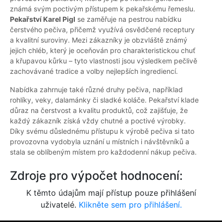
známá svým poctivým přístupem k pekařskému řemeslu.
Pekařství Karel Pigl
se zaměřuje na pestrou nabídku
čerstvého pečiva, přičemž využívá osvědčené receptury
a kvalitní suroviny. Mezi zákazníky je obzvláště známý
jejich chléb, který je oceňován pro charakteristickou chuť
a křupavou kůrku – tyto vlastnosti jsou výsledkem pečlivě
zachovávané tradice a volby nejlepších ingrediencí.
Nabídka zahrnuje také různé druhy pečiva, například
rohlíky, veky, dalamánky či sladké koláče. Pekařství klade
důraz na čerstvost a kvalitu produktů, což zajišťuje, že
každý zákazník získá vždy chutné a poctivé výrobky.
Díky svému důslednému přístupu k výrobě pečiva si tato
provozovna vydobyla uznání u místních i návštěvníků a
stala se oblíbeným místem pro každodenní nákup pečiva.
Zdroje pro výpočet hodnocení:
K těmto údajům mají přístup pouze přihlášení
uživatelé.
Klikněte sem pro přihlášení.