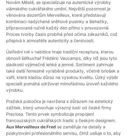
Novém Městě, se specializuje na autentické výrobky
vlámského cukrářského umění. Největší pozornost je
věnována dezertům Merveilleux, které představují
kombinaci nadýchané sněhové pusinky a šlehačky,
připravované ručně každý den přímo v provozovně.
Proces tvorby často probíhá před očima zákazníků, což
přispívá k atmosféře autenticity a čerstvosti.
Ústřední roli v nabídce hraje tradiční receptura, kterou
obnovil šéfkuchař Frédéric Vaucamps, díky níž jsou tyto
sladkosti výjimečně lehké a jemné. Sortiment zahrnuje
také další řemeslně vyráběné produkty, včetně briošek a
vaflí, které kladou důraz na vysokou kvalitu. Úzký výběr
specialit pomáhá udržovat mimořádnou úroveň každého
výrobku.
Pražská pobočka je navržena s důrazem na estetický
zážitek, který umocňuje výrazný lustr od české firmy
Preciosa. Tento prvek symbolizuje propojení
francouzských cukrářských tradic s českým designem.
Aux Merveilleux de Fred
se zaměřuje na detaily a
poskytování profesionálního servisu, čímž usiluje o to, aby