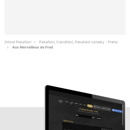
Orlové Pekařství
Pekařství, Cukrářství, Pekařské výrobky - Praha
Aux Merveilleux de Fred