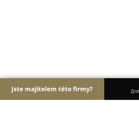
Jste majitelem této firmy?
Zjis
Orlové Pekařství
Pekařství, Cukrářství, Pekařské 