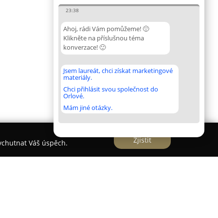
23:38
Ahoj, rádi Vám pomůžeme! 🙂
Klikněte na příslušnou téma
konverzace! 🙂
Jsem laureát, chci získat marketingové
materiály.
Chci přihlásit svou společnost do
Orlové.
Mám jiné otázky.
Zjistit
vychutnat Váš úspěch.