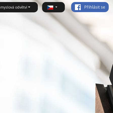
Přihlásit se
ůmyslová odvětví