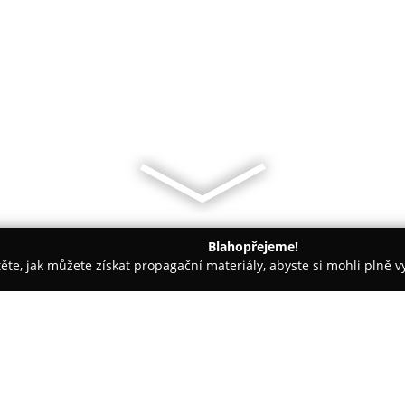
Blahopřejeme!
těte, jak můžete získat propagační materiály, abyste si mohli plně 
výrobky - Praha
Chleba A Kafe