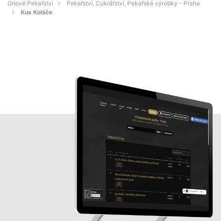
Orlové Pekařství
Pekařství, Cukrářství, Pekařské výrobky - Praha
Kus Koláče