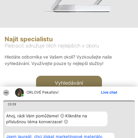
Najít specialistu
Plebiscit sdružuje těch nejlepších v oboru
Hledáte odborníka ve Vašem okolí? Vyzkoušejte naše
vyhledávání. Využívejte pouze ty nejlepší služby!
Vyhledávání
ORLOVÉ Pekařství
Live chat
23:29
Ahoj, rádi Vám pomůžeme! 🙂 Klikněte na
příslušnou téma konverzace! 🙂
Organizátor hlasování
Plebiscyt
Kontakt
Bright Side Solutions sp. z o.
Vítězové
Kontakt
Jsem laureát, chci získat marketingové materiály.
o. sp. k.
Seznam všech