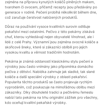
zejména na přípravu kynutých koláčů plněných makem,
tvarohem či ovocem, přičemž recepty jsou předávány po
generace v rodině. Pečení probíhá několikrát během dne,
což zaručuje čerstvost nabízených produktů.
Důraz na používání vysoce kvalitních surovin odlišuje
pekařství mezi ostatními. Pečivo z této pekárny získává
chuť, kterou vyhledávají nejen obyvatelé Vinohrad, ale i
lidé z celé Prahy. Významní jsou zejména ovocné koláče a
skořicové šneky, které si zákazníci oblíbili pro jejich
vysokou kvalitu a věrnost tradičním hodnotám.
Pekárna je známá oddaností klasickému stylu pečení a
výrobky jsou často vnímány jako připomínka domácího
pečiva z dětství. Nabídka zahrnuje jak sladké, tak slané
koláče a další speciální výrobky z oblasti pekařství.
Popularita těchto produktů se často projevuje rychlým
vyprodáním, což poukazuje na mimořádnou oblibu mezi
zákazníky. Díky dlouholeté tradici a pečlivému řemeslu
nabízí tato pekárna na trhu originální zážitek pro všechny,
kdo oceňují kvalitní pekařské výrobky.