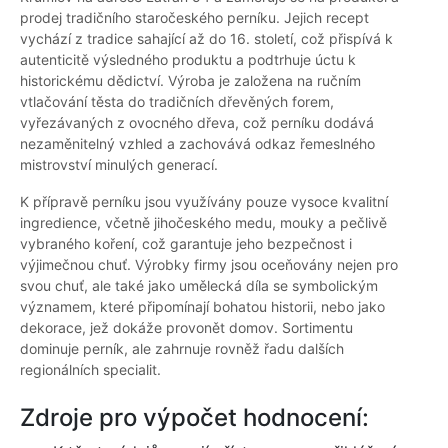
prodej tradičního staročeského perníku. Jejich recept
vychází z tradice sahající až do 16. století, což přispívá k
autenticitě výsledného produktu a podtrhuje úctu k
historickému dědictví. Výroba je založena na ručním
vtlačování těsta do tradičních dřevěných forem,
vyřezávaných z ovocného dřeva, což perníku dodává
nezaměnitelný vzhled a zachovává odkaz řemeslného
mistrovství minulých generací.
K přípravě perníku jsou využívány pouze vysoce kvalitní
ingredience, včetně jihočeského medu, mouky a pečlivě
vybraného koření, což garantuje jeho bezpečnost i
výjimečnou chuť. Výrobky firmy jsou oceňovány nejen pro
svou chuť, ale také jako umělecká díla se symbolickým
významem, které připomínají bohatou historii, nebo jako
dekorace, jež dokáže provonět domov. Sortimentu
dominuje perník, ale zahrnuje rovněž řadu dalších
regionálních specialit.
Zdroje pro výpočet hodnocení: