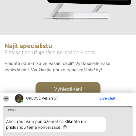
Najít specialistu
Plebiscit sdružuje těch nejlepších v oboru
Hledáte odborníka ve Vašem okolí? Vyzkoušejte naše
vyhledávání. Využívejte pouze ty nejlepší služby!
Vyhledávání
ORLOVÉ Pekařství
Live chat
12:03
Ahoj, rádi Vám pomůžeme! 🙂 Klikněte na
příslušnou téma konverzace! 🙂
Organizátor hlasování
Plebiscyt
Kontakt