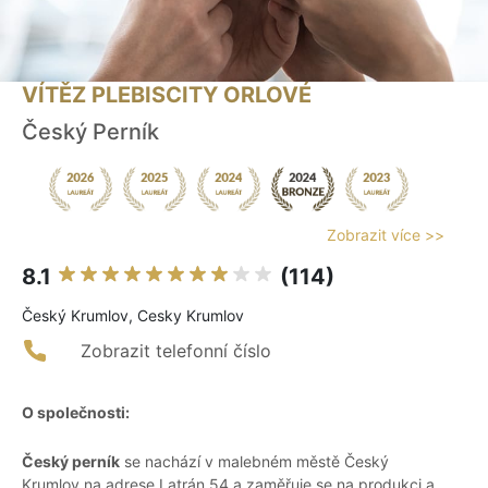
VÍTĚZ PLEBISCITY ORLOVÉ
Český Perník
Zobrazit více >>
8.1
(114)
Český Krumlov, Cesky Krumlov
Zobrazit telefonní číslo
O společnosti:
Český perník
se nachází v malebném městě Český
Krumlov na adrese Latrán 54 a zaměřuje se na produkci a