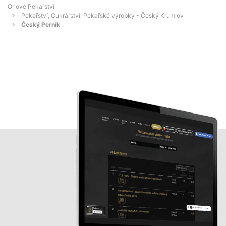
Orlové Pekařství
Pekařství, Cukrářství, Pekařské výrobky - Český Krumlov
Český Perník