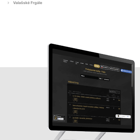
Valašské Frgále