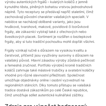
výrobu autentických frgálů – kulatých koláčů z jemně
kynutého těsta, plněných bohatou vrstvou jednodruhové
náplně. Tyto receptury se předávají napříč staletími, čímž
zachovávají původní charakter valašských specialit. V
nabídce se nacházejí oblíbené varianty, jako jsou
hruškové, tvarohové, makové, povidlové či borůvkové
frgály, ale zákazníci vybírají také z ořechových nebo
švestkových placek. Sortiment je rozšířen o bezlepkové
frgály, aby si tuto tradiční pochoutku mohli dopřát všichni.
Frgály vznikají ručně s důrazem na vysokou kvalitu a
čerstvost, přičemž jsou využívány suroviny s důrazem na
valašský původ. Hlavní zásadou výroby zůstává pečlivost
a řemeslná zručnost. Portfolio výrobků kromě tradičních
koláčů zahrnuje také máslové trubičky a svatební koláčky
vhodné pro různé slavnostní příležitosti. Společnost
umožňuje objednávky online i osobní vyzvednutí na
regionálních stáncích. Díky tomuto přístupu se valašská
tradice dostává zákazníkům po celé České republice,
čímž umožňuje sdílet autentické kulinářské zážitky.