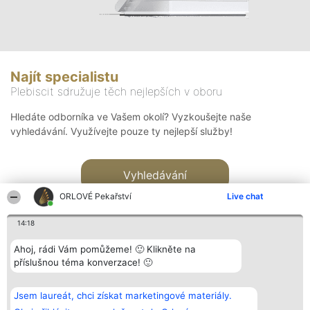
Najít specialistu
Plebiscit sdružuje těch nejlepších v oboru
Hledáte odborníka ve Vašem okolí? Vyzkoušejte naše
vyhledávání. Využívejte pouze ty nejlepší služby!
Vyhledávání
ORLOVÉ Pekařství
Live chat
14:18
Ahoj, rádi Vám pomůžeme! 🙂 Klikněte na
příslušnou téma konverzace! 🙂
Organizátor hlasování
Plebiscyt
Kontakt
Bright Side Solutions sp. z o.
Vítězové
Kontakt
Jsem laureát, chci získat marketingové materiály.
o. sp. k.
Seznam všech
ul. Ruska 22
laureátů