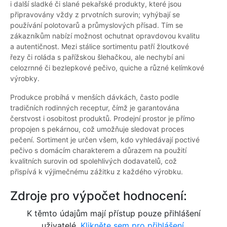
i další sladké či slané pekařské produkty, které jsou
připravovány vždy z prvotních surovin; vyhýbají se
používání polotovarů a průmyslových přísad. Tím se
zákazníkům nabízí možnost ochutnat opravdovou kvalitu
a autentičnost. Mezi stálice sortimentu patří žloutkové
řezy či roláda s pařížskou šlehačkou, ale nechybí ani
celozrnné či bezlepkové pečivo, quiche a různé kelímkové
výrobky.
Produkce probíhá v menších dávkách, často podle
tradičních rodinných receptur, čímž je garantována
čerstvost i osobitost produktů. Prodejní prostor je přímo
propojen s pekárnou, což umožňuje sledovat proces
pečení. Sortiment je určen všem, kdo vyhledávají poctivé
pečivo s domácím charakterem a důrazem na použití
kvalitních surovin od spolehlivých dodavatelů, což
přispívá k výjimečnému zážitku z každého výrobku.
Zdroje pro výpočet hodnocení:
K těmto údajům mají přístup pouze přihlášení
uživatelé.
Klikněte sem pro přihlášení.