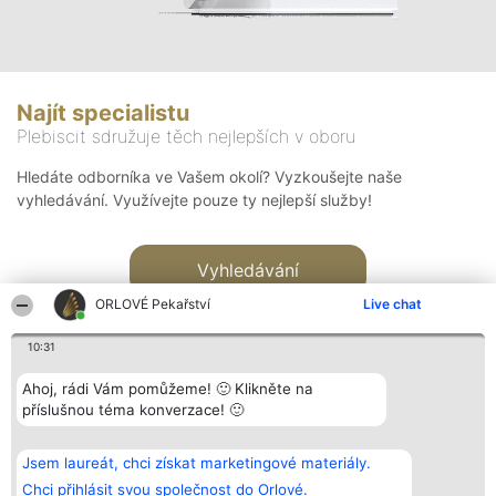
Najít specialistu
Plebiscit sdružuje těch nejlepších v oboru
Hledáte odborníka ve Vašem okolí? Vyzkoušejte naše
vyhledávání. Využívejte pouze ty nejlepší služby!
Vyhledávání
ORLOVÉ Pekařství
Live chat
10:31
Ahoj, rádi Vám pomůžeme! 🙂 Klikněte na
příslušnou téma konverzace! 🙂
Organizátor hlasování
Plebiscyt
Kontakt
Bright Side Solutions sp. z o.
Vítězové
Kontakt
Jsem laureát, chci získat marketingové materiály.
o. sp. k.
Seznam všech
ul. Ruska 22
laureátů
Chci přihlásit svou společnost do Orlové.