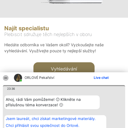
Najít specialistu
Plebiscit sdružuje těch nejlepších v oboru
Hledáte odborníka ve Vašem okolí? Vyzkoušejte naše
vyhledávání. Využívejte pouze ty nejlepší služby!
Vyhledávání
ORLOVÉ Pekařství
Live chat
23:36
Ahoj, rádi Vám pomůžeme! 🙂 Klikněte na
příslušnou téma konverzace! 🙂
Organizátor hlasování
Plebiscyt
Kontakt
Bright Side Solutions sp. z o.
Vítězové
Kontakt
Jsem laureát, chci získat marketingové materiály.
o. sp. k.
Seznam všech
ul. Ruska 22
laureátů
Chci přihlásit svou společnost do Orlové.
Wrocław 50-079
Zásady