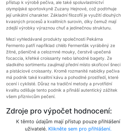
přístup k výrobě pečiva, ale také spoluvlastnictví
olympijské sportovkyně Zuzany Hejnové, což podtrhuje
její unikátní charakter. Základní filozofií je využití dlouhých
kvasných procesů a kvalitních surovin, díky čemuž mají
zdejší výrobky výraznou chuť a jedinečnou strukturu.
Mezi vyhledávané produkty společnosti Pekárna
Fermento patří například chléb Fermenťák vyráběný ze
žitné, pšeničné a celozrnné mouky, čerstvě upečená
focaccia, křehké croissanty nebo lahodné bagety. Ze
sladkého sortimentu zaujímají přední místo skořicoví šneci
a pistáciové croissanty. Kromě rozmanité nabídky pečiva
má podnik také kvalitní kávu a pohodlné prostředí, které
ocení i cyklisté. Důraz na tradiční metody a prvotřídní
kvalitu odlišuje tento podnik a přináší autentický zážitek
všem příznivcům pečení.
Zdroje pro výpočet hodnocení:
K těmto údajům mají přístup pouze přihlášení
uživatelé.
Klikněte sem pro přihlášení.