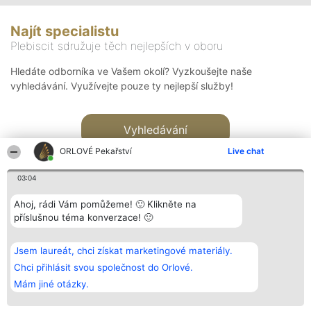
Najít specialistu
Plebiscit sdružuje těch nejlepších v oboru
Hledáte odborníka ve Vašem okolí? Vyzkoušejte naše
vyhledávání. Využívejte pouze ty nejlepší služby!
Vyhledávání
ORLOVÉ Pekařství
Live chat
03:04
Ahoj, rádi Vám pomůžeme! 🙂 Klikněte na
příslušnou téma konverzace! 🙂
Organizátor hlasování
Plebiscyt
Kontakt
Bright Side Solutions sp. z o.
Vítězové
Kontakt
Jsem laureát, chci získat marketingové materiály.
o. sp. k.
Seznam všech
ul. Ruska 22
laureátů
Chci přihlásit svou společnost do Orlové.
Wrocław 50-079
Zásady
Mám jiné otázky.
KRS 0000749100 | Regon
Pravidla
381313360 | NIP 8943132676
Zásady
ochrany