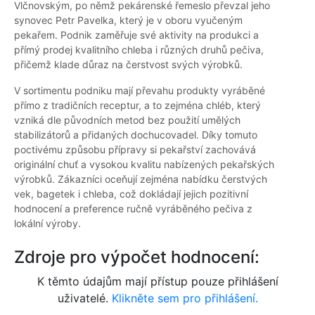
Vlčnovským, po němž pekárenské řemeslo převzal jeho
synovec Petr Pavelka, který je v oboru vyučeným
pekařem. Podnik zaměřuje své aktivity na produkci a
přímý prodej kvalitního chleba i různých druhů pečiva,
přičemž klade důraz na čerstvost svých výrobků.
V sortimentu podniku mají převahu produkty vyráběné
přímo z tradičních receptur, a to zejména chléb, který
vzniká dle původních metod bez použití umělých
stabilizátorů a přidaných dochucovadel. Díky tomuto
poctivému způsobu přípravy si pekařství zachovává
originální chuť a vysokou kvalitu nabízených pekařských
výrobků. Zákazníci oceňují zejména nabídku čerstvých
vek, bagetek i chleba, což dokládají jejich pozitivní
hodnocení a preference ručně vyráběného pečiva z
lokální výroby.
Zdroje pro výpočet hodnocení:
K těmto údajům mají přístup pouze přihlášení
uživatelé.
Klikněte sem pro přihlášení.