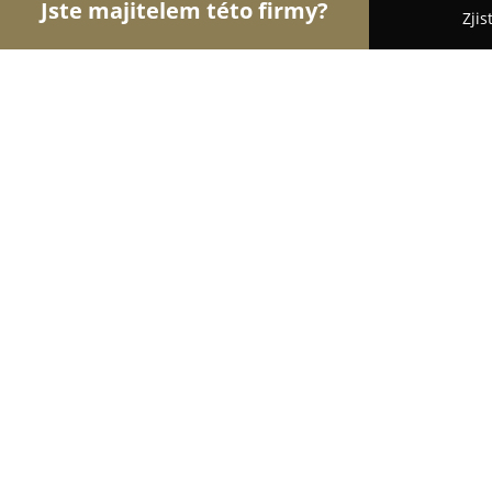
Jste majitelem této firmy?
Zjis
Orlové Pekařství
Pekařství, Cukrářství, Pekařské 
Pekárna Lupínek
9
(42)
Praha, Topolová 2915
Zobrazit telefonní číslo