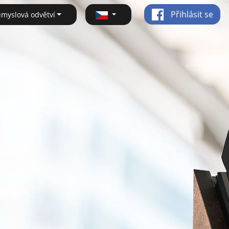
Přihlásit se
ůmyslová odvětví