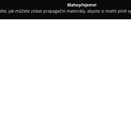
Blahopřejeme!
těte, jak můžete získat propagační materiály, abyste si mohli plně 
výrobky - Praha
Cukrář Skála
O společnosti:
Cukrář Skála
představuje v Pra
s moderním pojetím dezertů. Ta
roku 2017 ve Šporkovském palá
recepty prezentované současn
Zobrazit více >>
zkušeného cukráře s odbornými
tak na mezinárodní úrovni. Filo
čerstvých surovinách a důsle
Sortiment zahrnuje pestrý výbě
indiánky či větrníky, přes mode
sladké chlebíčky nebo domácí 