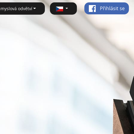
Přihlásit se
ůmyslová odvětví