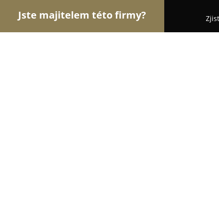
Jste majitelem této firmy?
Zjis
Orlové Pekařství
Pekařství, Cukrářství, Pekařské 
Cukrář Skála
9.6
(1800)
Praha, V Celnici 6
Zobrazit telefonní číslo