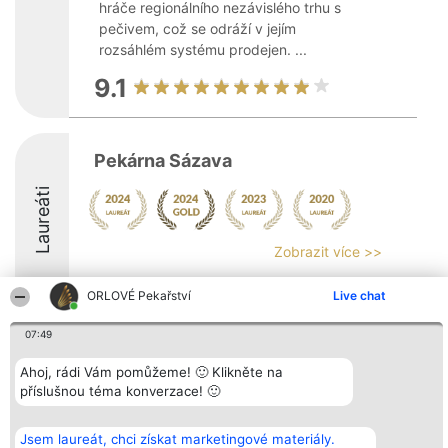
hráče regionálního nezávislého trhu s
pečivem, což se odráží v jejím
rozsáhlém systému prodejen. ...
9.1
Pekárna Sázava
Laureáti
Zobrazit více >>
ORLOVÉ Pekařství
Live chat
07:49
Organizátor hlasování
Plebiscyt
Kontakt
Ahoj, rádi Vám pomůžeme! 🙂 Klikněte na
Bright Side Solutions sp. z o.
Vítězové
Kontakt
příslušnou téma konverzace! 🙂
o. sp. k.
Seznam všech
ul. Ruska 22
laureátů
Wrocław 50-079
Zásady
KRS 0000749100 | Regon
Pravidla
Jsem laureát, chci získat marketingové materiály.