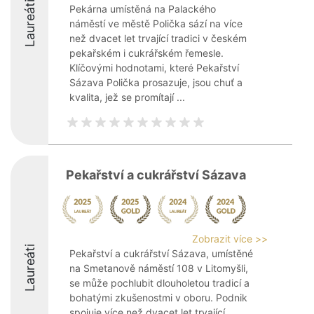
Laureáti
Pekárna umístěná na Palackého
náměstí ve městě Polička sází na více
než dvacet let trvající tradici v českém
pekařském i cukrářském řemesle.
Klíčovými hodnotami, které Pekařství
Sázava Polička prosazuje, jsou chuť a
kvalita, jež se promítají ...
Pekařství a cukrářství Sázava
Zobrazit více >>
Laureáti
Pekařství a cukrářství Sázava, umístěné
na Smetanově náměstí 108 v Litomyšli,
se může pochlubit dlouholetou tradicí a
bohatými zkušenostmi v oboru. Podnik
spojuje více než dvacet let trvající