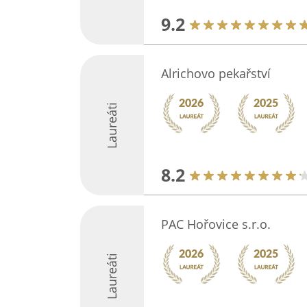
9.2
Alrichovo pekařství
Laureáti
8.2
PAC Hořovice s.r.o.
Laureáti