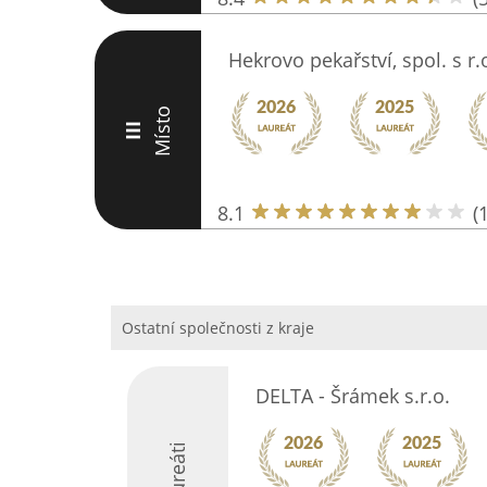
Hekrovo pekařství, spol. s r.
Místo
III
8.1
(
Ostatní společnosti z kraje
DELTA - Šrámek s.r.o.
Laureáti