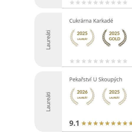
Cukrárna Karkadé
Laureáti
Pekařství U Skoupých
Laureáti
9.1