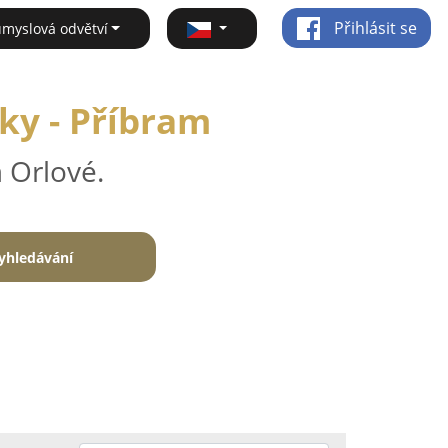
Přihlásit se
ůmyslová odvětví
ky - Příbram
 Orlové.
yhledávání