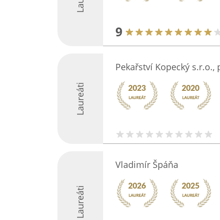
9
Pekařství Kopecký s.r.o.,
Laureáti
Vladimír Špáňa
Laureáti