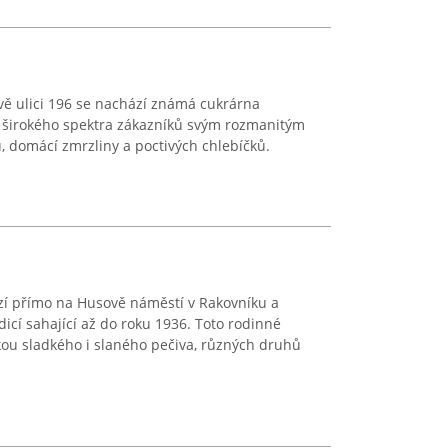
vě ulici 196 se nachází známá cukrárna
eň širokého spektra zákazníků svým rozmanitým
 domácí zmrzliny a poctivých chlebíčků.
zí přímo na Husově náměstí v Rakovníku a
icí sahající až do roku 1936. Toto rodinné
kou sladkého i slaného pečiva, různých druhů