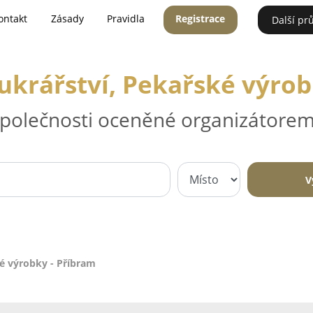
ontakt
Zásady
Pravidla
Registrace
Další pr
Cukrářství, Pekařské výrob
 společnosti oceněné organizátorem
V
ké výrobky - Příbram