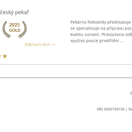
český pekař
Pekárna Nebovidy představuje r
se specializuje na přípravu po
kvalitu surovin. Provozovna síd
využívá pouze prvotřídní ...
Zobrazit více >>
B
KRS 0000749100 | R