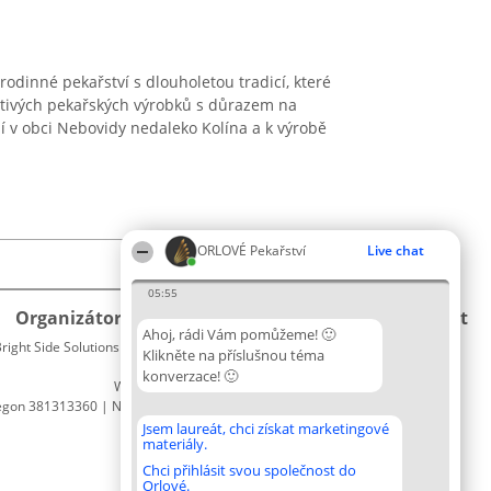
odinné pekařství s dlouholetou tradicí, které
ctivých pekařských výrobků s důrazem na
lí v obci Nebovidy nedaleko Kolína a k výrobě
ORLOVÉ Pekařství
Live chat
05:55
Organizátor hlasování
Plebiscyt
Kontakt
Ahoj, rádi Vám pomůžeme! 🙂
right Side Solutions sp. z o. o. sp. k.
Vítězové
Kontakt
Klikněte na příslušnou téma
ul. Ruska 22
Seznam
konverzace! 🙂
Wrocław 50-079
všech
egon 381313360 | NIP 8943132676
laureátů
Zásady
Jsem laureát, chci získat marketingové
materiály.
Pravidla
Zásady
Chci přihlásit svou společnost do
Orlové.
ochrany