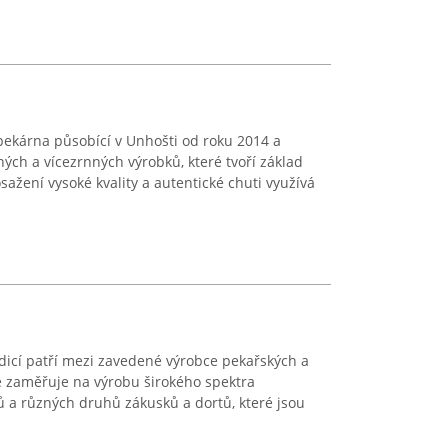
 pekárna působící v Unhošti od roku 2014 a
ých a vícezrnných výrobků, které tvoří základ
osažení vysoké kvality a autentické chuti využívá
dicí patří mezi zavedené výrobce pekařských a
e zaměřuje na výrobu širokého spektra
čů a různých druhů zákusků a dortů, které jsou