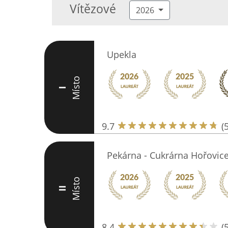
Vítězové
2026
Upekla
Místo
I
9.7
(
Pekárna - Cukrárna Hořovice 
Místo
II
8.4
(