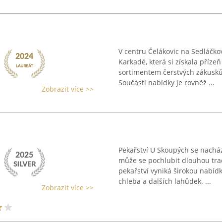
V centru Čelákovic na Sedláčko
Karkadé, která si získala příz
sortimentem čerstvých zákusků,
Součástí nabídky je rovněž ...
Zobrazit více >>
Pekařství U Skoupých se nachá
může se pochlubit dlouhou trad
pekařství vyniká širokou nabíd
chleba a dalších lahůdek. ...
Zobrazit více >>