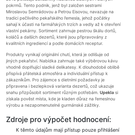
pokrmů. Tento podnik, jenž byl založen sestrami
Miroslavou Semrádovou a Petrou Eisovou, navazuje na
tradici pečlivého pekařského řemesla, jehož počátky
sahají k účasti na farmářských trzích a vedly až k otevření
vlastní pekárny. Sortiment zahrnuje pestrou škálu dortů,
koláčů a dalších dezertů, které jsou připravovány z
kvalitních ingrediencí a podle domácích receptur.
Produkty vynikají originální chutí, která je odlišuje od
jiných pekařství. Nabídka zahrnuje také výběrovou kávu
vhodně doplňující sladké delikatesy. K dlouhodobé oblibě
přispívá přátelská atmosféra a individuální přístup k
zákazníkům. Pro zájemce s dietními požadavky je
připravena i bezlepková varianta dezertů, což ukazuje
snahu přizpůsobit sortiment různým potřebám.
Upekla
si
získala pověst místa, kde je kladen důraz na řemeslnou
výrobu a nezapomenutelné gurmánské zážitky.
Zdroje pro výpočet hodnocení:
K těmto údajům mají přístup pouze přihlášení