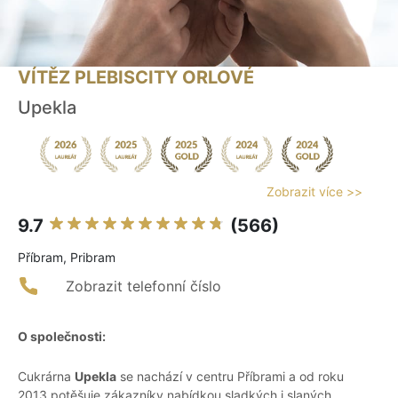
VÍTĚZ PLEBISCITY ORLOVÉ
Upekla
Zobrazit více >>
9.7
(566)
Příbram, Pribram
Zobrazit telefonní číslo
O společnosti:
Cukrárna
Upekla
se nachází v centru Příbrami a od roku
2013 potěšuje zákazníky nabídkou sladkých i slaných