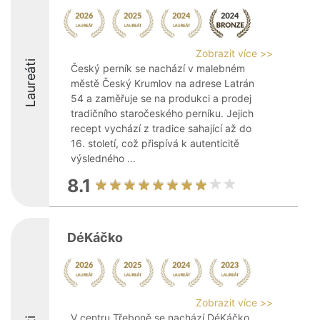
Zobrazit více >>
Laureáti
Český perník se nachází v malebném
městě Český Krumlov na adrese Latrán
54 a zaměřuje se na produkci a prodej
tradičního staročeského perníku. Jejich
recept vychází z tradice sahající až do
16. století, což přispívá k autenticitě
výsledného ...
8.1
DéKáčko
Zobrazit více >>
V centru Třeboně se nachází DéKáčko,