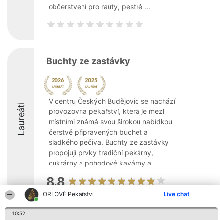
občerstvení pro rauty, pestré ...
Buchty ze zastávky
V centru Českých Budějovic se nachází
Laureáti
provozovna pekařství, která je mezi
místními známá svou širokou nabídkou
čerstvě připravených buchet a
sladkého pečiva. Buchty ze zastávky
propojují prvky tradiční pekárny,
cukrárny a pohodové kavárny a ...
8.8
ORLOVÉ Pekařství
Live chat
10:52
Organizátor hlasování
Plebiscyt
Kontakt