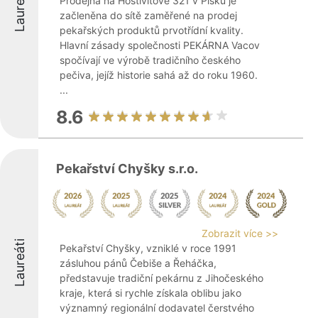
Laureáti
Prodejna na Hostivítově 321 v Písku je
začleněna do sítě zaměřené na prodej
pekařských produktů prvotřídní kvality.
Hlavní zásady společnosti PEKÁRNA Vacov
spočívají ve výrobě tradičního českého
pečiva, jejíž historie sahá až do roku 1960.
...
8.6
Pekařství Chyšky s.r.o.
Zobrazit více >>
Laureáti
Pekařství Chyšky, vzniklé v roce 1991
zásluhou pánů Čebiše a Řeháčka,
představuje tradiční pekárnu z Jihočeského
kraje, která si rychle získala oblibu jako
významný regionální dodavatel čerstvého