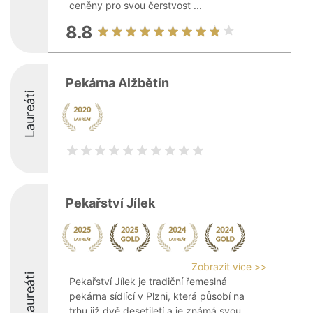
ceněny pro svou čerstvost ...
8.8
Pekárna Alžbětín
Laureáti
Pekařství Jílek
Zobrazit více >>
Laureáti
Pekařství Jílek je tradiční řemeslná
pekárna sídlící v Plzni, která působí na
trhu již dvě desetiletí a je známá svou