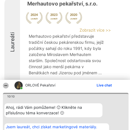
Merhautovo pekařství, s.r.o.
Zobrazit více >>
Laureáti
Merhautovo pekařství představuje
tradiční českou pekárenskou firmu, jejíž
počátky sahají do roku 1991, kdy byla
založena Miroslavem Merhautem
starším. Společnost odstartovala svou
činnost jako menší pekárna v
Benátkách nad Jizerou pod jménem ...
ORLOVÉ Pekařství
Live chat
10:10
Organizátor hlasování
Plebiscyt
Kontakt
Ahoj, rádi Vám pomůžeme! 🙂 Klikněte na
Bright Side Solutions sp. z o.
Vítězové
Kontakt
příslušnou téma konverzace! 🙂
o. sp. k.
Seznam všech
ul. Ruska 22
laureátů
Wrocław 50-079
Zásady
KRS 0000749100 | Regon
Pravidla
Jsem laureát, chci získat marketingové materiály.