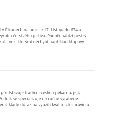
í v Říčanech na adrese 17. Listopadu 674 a
výrobu čerstvého pečiva. Podnik nabízí pestrý
ktů, mezi kterými nechybí například křupavý
k představuje tradiční českou pekárnu, jejíž
 Podnik se specializuje na ručně vyráběné
čemž klade důraz na využití kvalitních surovin a