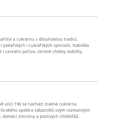
řství a cukrárnu s dlouholetou tradicí,
 pekařských i cukrářských specialit. Nabídka
i cereální pečivo, čerstvé chleby, koblihy,
vě ulici 196 se nachází známá cukrárna
eň širokého spektra zákazníků svým rozmanitým
 domácí zmrzliny a poctivých chlebíčků.