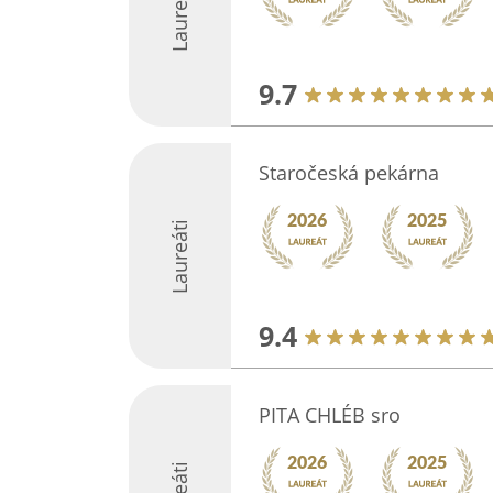
Laureáti
9.7
Staročeská pekárna
Laureáti
9.4
PITA CHLÉB sro