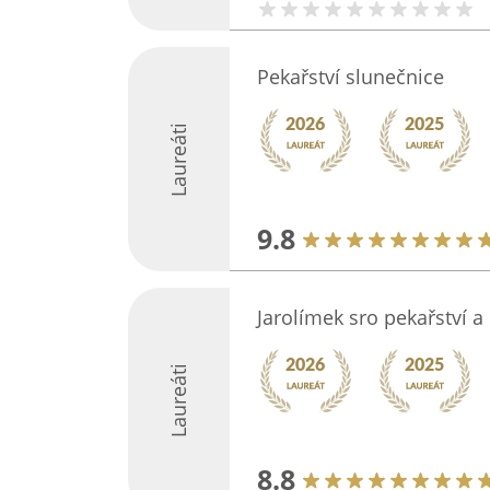
Pekařství slunečnice
Laureáti
9.8
Jarolímek sro pekařství a 
Laureáti
8.8