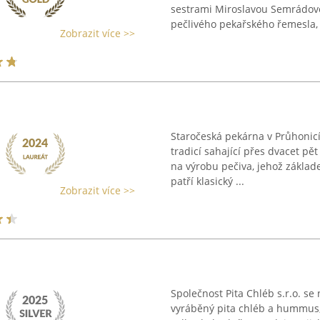
sestrami Miroslavou Semrádovo
pečlivého pekařského řemesla, .
Zobrazit více >>
Staročeská pekárna v Průhonic
tradicí sahající přes dvacet pě
na výrobu pečiva, jehož základ
patří klasický ...
Zobrazit více >>
Společnost Pita Chléb s.r.o. se
vyráběný pita chléb a hummus,