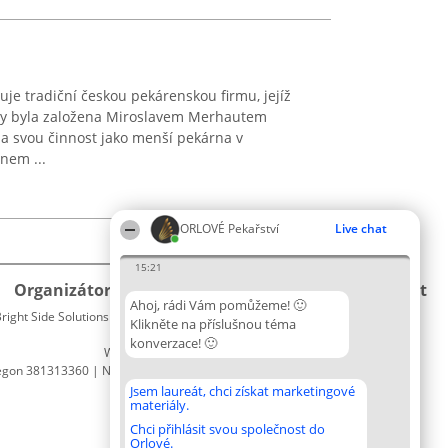
je tradiční českou pekárenskou firmu, jejíž
kdy byla založena Miroslavem Merhautem
la svou činnost jako menší pekárna v
nem ...
ORLOVÉ Pekařství
Live chat
15:21
Organizátor hlasování
Plebiscyt
Kontakt
Ahoj, rádi Vám pomůžeme! 🙂
right Side Solutions sp. z o. o. sp. k.
Vítězové
Kontakt
Klikněte na příslušnou téma
ul. Ruska 22
Seznam
konverzace! 🙂
Wrocław 50-079
všech
egon 381313360 | NIP 8943132676
laureátů
Zásady
Jsem laureát, chci získat marketingové
materiály.
Pravidla
Zásady
Chci přihlásit svou společnost do
Orlové.
ochrany