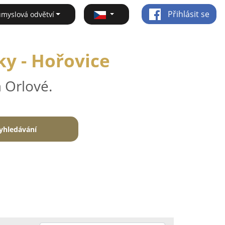
Přihlásit se
ůmyslová odvětví
ky - Hořovice
 Orlové.
yhledávání