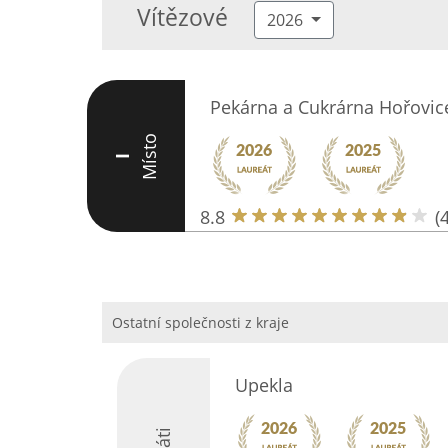
Vítězové
2026
Pekárna a Cukrárna Hořovic
Místo
I
8.8
(
Ostatní společnosti z kraje
Upekla