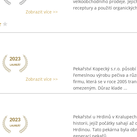
velkoobchodního prodeje. Jejic
receptury a použití organických 
Zobrazit více >>
Pekařství Kopecký s.r.o. působ
řemeslnou výrobu pečiva a růz
Zobrazit více >>
firmu, která se v roce 2005 tr
omezeným. Důraz klade ...
Pekařství u Hrdinů v Kralupec
historii, jejíž počátky sahají 
Hrdinou. Tato pekárna byla obno
generací pekařů, ...