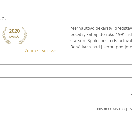
.o.
Merhautovo pekařství představu
počátky sahají do roku 1991, 
starším. Společnost odstartova
Benátkách nad Jizerou pod jmé
Zobrazit více >>
B
KRS 0000749100 | R