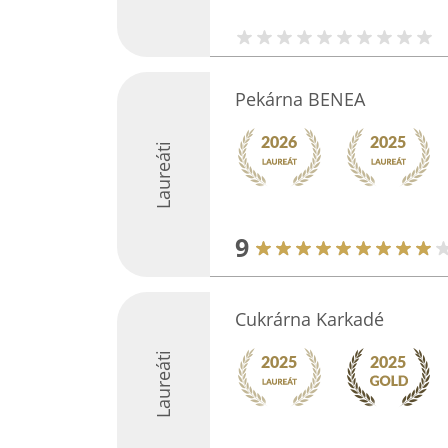
Pekárna BENEA
Laureáti
9
Cukrárna Karkadé
Laureáti