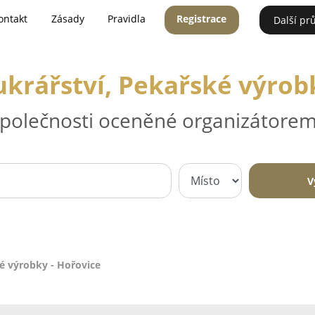
ontakt
Zásady
Pravidla
Registrace
Další pr
ukrářství, Pekařské výrob
 společnosti oceněné organizátorem
V
ké výrobky - Hořovice