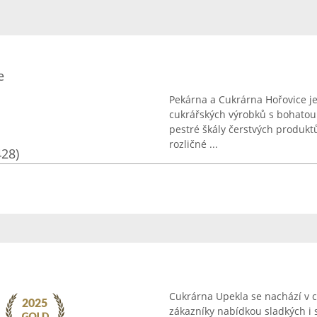
e
Pekárna a Cukrárna Hořovice je
cukrářských výrobků s bohatou 
pestré škály čerstvých produktů
rozličné ...
428)
Cukrárna Upekla se nachází v c
zákazníky nabídkou sladkých i 