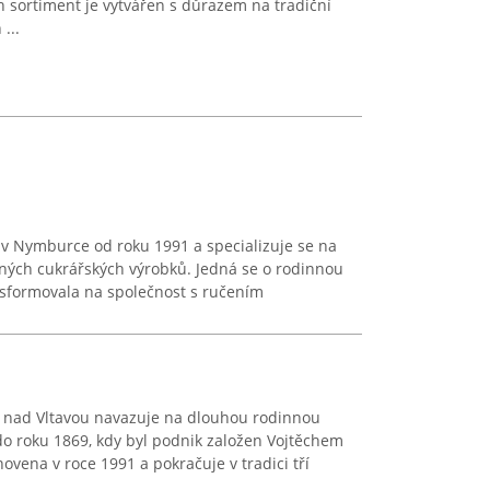
h sortiment je vytvářen s důrazem na tradiční
...
í v Nymburce od roku 1991 a specializuje se na
ných cukrářských výrobků. Jedná se o rodinnou
ansformovala na společnost s ručením
h nad Vltavou navazuje na dlouhou rodinnou
až do roku 1869, kdy byl podnik založen Vojtěchem
vena v roce 1991 a pokračuje v tradici tří