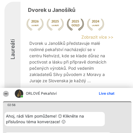
Dvorek u Janošíků
Zobrazit více >>
Laureáti
Dvorek u Janošíků představuje malé
rodinné pekařství nacházející se v
centru Nehvizd, kde se klade důraz na
poctivost a lásku při přípravě domácích
pečených výrobků. Pod vedením
zakladatelů Silvy původem z Moravy a
Juraje ze Slovenska je každý ...
9.6
ORLOVÉ Pekařství
Live chat
02:56
Organizátor hlasování
Plebiscyt
Kontakt
Ahoj, rádi Vám pomůžeme! 🙂 Klikněte na
Bright Side Solutions sp. z o.
Vítězové
Kontakt
příslušnou téma konverzace! 🙂
o. sp. k.
Seznam všech
ul. Ruska 22
laureátů
Wrocław 50-079
Zásady