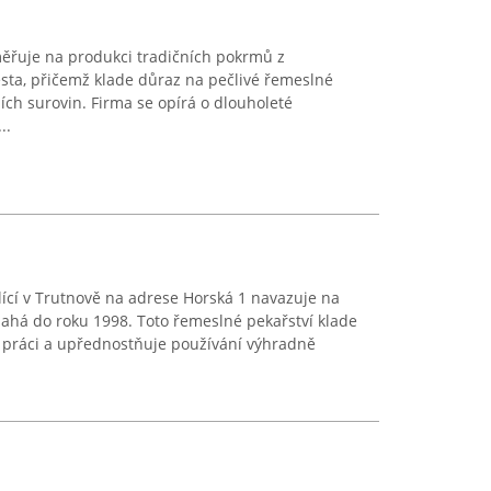
ěřuje na produkci tradičních pokrmů z
ta, přičemž klade důraz na pečlivé řemeslné
ních surovin. Firma se opírá o dlouholeté
..
ící v Trutnově na adrese Horská 1 navazuje na
 sahá do roku 1998. Toto řemeslné pekařství klade
í práci a upřednostňuje používání výhradně