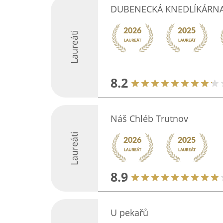
DUBENECKÁ KNEDLÍKÁRNA 
Laureáti
8.2
Náš Chléb Trutnov
Laureáti
8.9
U pekařů