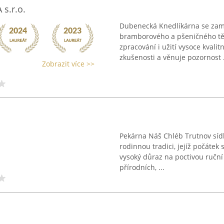
s.r.o.
Dubenecká Knedlíkárna se zam
bramborového a pšeničného těs
zpracování i užití vysoce kvalit
zkušenosti a věnuje pozornost .
Zobrazit více >>
Pekárna Náš Chléb Trutnov sídl
rodinnou tradici, jejíž počátek
vysoký důraz na poctivou ručn
přírodních, ...