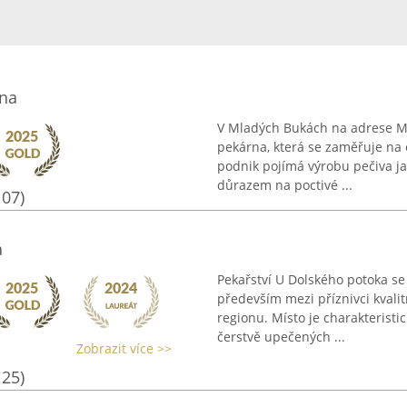
rna
V Mladých Bukách na adrese M
pekárna, která se zaměřuje na
podnik pojímá výrobu pečiva j
důrazem na poctivé ...
107)
a
Pekařství U Dolského potoka s
především mezi příznivci kvalit
regionu. Místo je charakterist
čerstvě upečených ...
Zobrazit více >>
125)