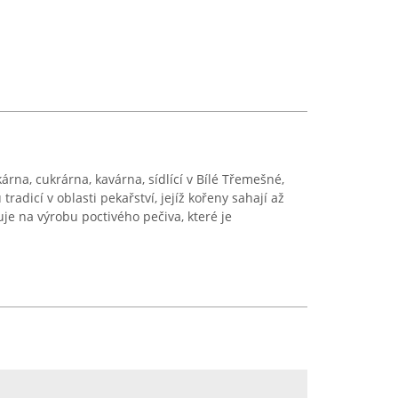
rna, cukrárna, kavárna, sídlící v Bílé Třemešné,
adicí v oblasti pekařství, jejíž kořeny sahají až
je na výrobu poctivého pečiva, které je