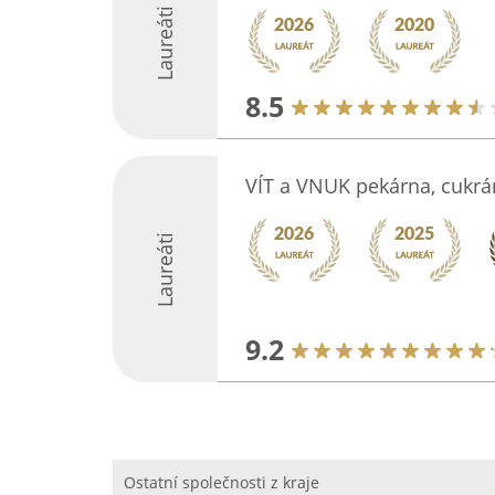
Laureáti
8.5
VÍT a VNUK pekárna, cukrá
Laureáti
9.2
Ostatní společnosti z kraje