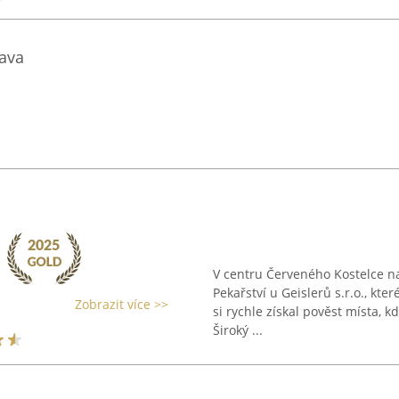
zava
.
V centru Červeného Kostelce na
Pekařství u Geislerů s.r.o., kt
Zobrazit více >>
si rychle získal pověst místa, k
Široký ...