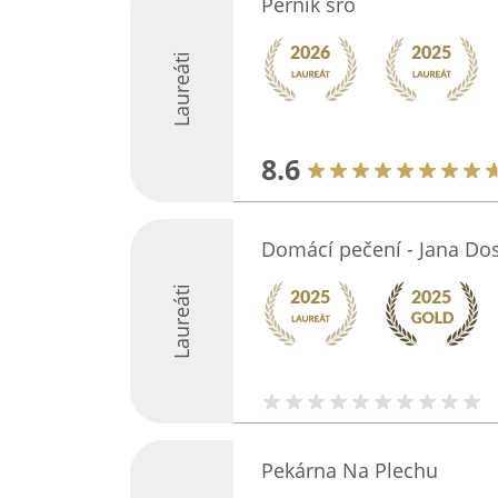
Perník sro
Laureáti
8.6
Domácí pečení - Jana Do
Laureáti
Pekárna Na Plechu