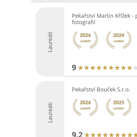
Pekařství Martin Křížek -
fotografií
Laureáti
9
Pekařství Bouček S.r.o.
Laureáti
9.2