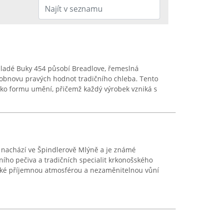
ladé Buky 454 působí Breadlove, řemeslná
 obnovu pravých hodnot tradičního chleba. Tento
ako formu umění, přičemž každý výrobek vzniká s
e nachází ve Špindlerově Mlýně a je známé
ního pečiva a tradičních specialit krkonošského
ické příjemnou atmosférou a nezaměnitelnou vůní