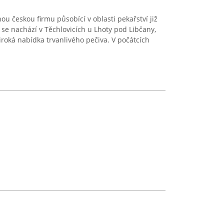
u českou firmu působící v oblasti pekařství již
 se nachází v Těchlovicích u Lhoty pod Libčany,
široká nabídka trvanlivého pečiva. V počátcích