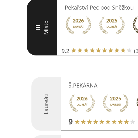
Pekařství Pec pod Sněžkou
Místo
III
9.2
(
Š.PEKÁRNA
Laureáti
9