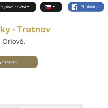
Přihlásit se
ůmyslová odvětví
ky - Trutnov
 Orlové.
yhledávání