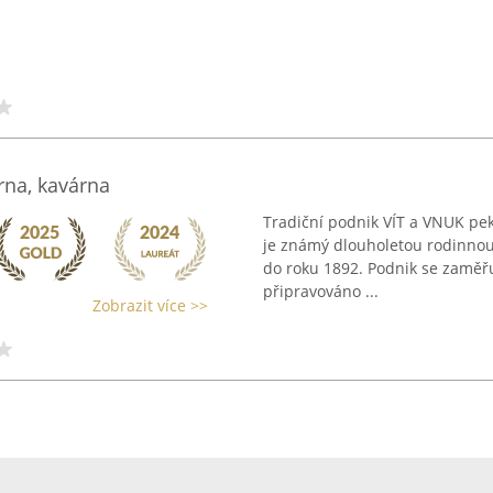
rna, kavárna
Tradiční podnik VÍT a VNUK peká
je známý dlouholetou rodinnou tr
do roku 1892. Podnik se zaměřu
připravováno ...
Zobrazit více >>