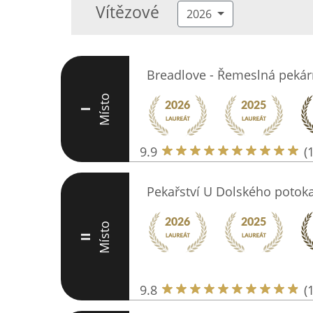
Vítězové
2026
Breadlove - Řemeslná peká
Místo
I
9.9
(
Pekařství U Dolského potok
Místo
II
9.8
(