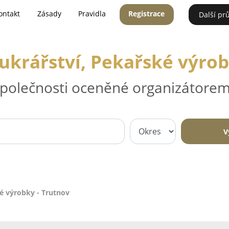
ontakt
Zásady
Pravidla
Registrace
Další pr
Cukrářství, Pekařské výrob
 společnosti oceněné organizátorem
V
ké výrobky - Trutnov