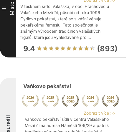
Zobrazit více >>
Místo
V teskném srdci Valašska, v obci Hrachovec u
III
Valašského Meziříčí, působí od roku 1996
Cyrilovo pekařství, které se s vášní věnuje
pekařskému řemeslu. Tato společnost je
známým výrobcem tradičních valašských
frgálů, které jsou vyhledávané pro ...
9.4
(893)
Vaňkovo pekařství
Zobrazit více >>
Laureáti
Vaňkovo pekařství sídlí v centru Valašského
Meziříčí na adrese Náměstí 106/29 a patří k
tradičním výrobcům v odvětví pekařství.