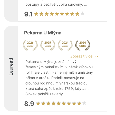
postupy a pečlivě vybírá suroviny. ...
9.1
Pekárna U Mlýna
Zobrazit více >>
Laureáti
Pekárna u Mlýna je známá svým
řemeslným pekařstvím, v němž klíčovou
roli hraje vlastní kamenný mlýn umístěný
přímo v areálu. Podnik navazuje na
dlouhou rodinnou mlynářskou tradici,
která sahá zpět k roku 1759, kdy Jan
Slovák položil základy ...
8.9