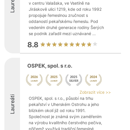
Laureáti
v centru Valašska, ve Vsetíně na
Jiráskově ulici 1219, kde od roku 1992
propojuje řemeslnou zručnost s
oddaností pekařskému řemeslu. Pod
vedením druhé generace rodiny Šerých
se podnik zařadil mezi uznávané ...
8.8
OSPEK, spol. s r.o.
Zobrazit více >>
Laureáti
OSPEK, spol. s r.o., působí na trhu
pekařství v Uherském Ostrohu a jeho
blízkém okolí již od roku 1991.
Společnost je známá svým zaměřením
na výrobu kvalitního čerstvého pečiva,
přičemž využívá tradiční řemeslné