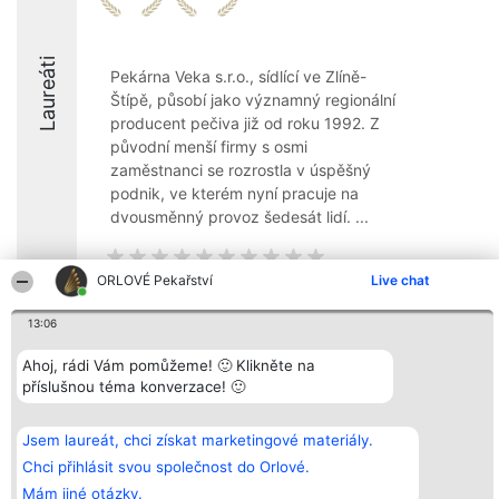
Laureáti
Pekárna Veka s.r.o., sídlící ve Zlíně-
Štípě, působí jako významný regionální
producent pečiva již od roku 1992. Z
původní menší firmy s osmi
zaměstnanci se rozrostla v úspěšný
podnik, ve kterém nyní pracuje na
dvousměnný provoz šedesát lidí. ...
ORLOVÉ Pekařství
Live chat
13:06
Organizátor hlasování
Plebiscyt
Kontakt
Bright Side Solutions sp. z o.
Vítězové
Kontakt
Ahoj, rádi Vám pomůžeme! 🙂 Klikněte na
o. sp. k.
Seznam všech
příslušnou téma konverzace! 🙂
ul. Ruska 22
laureátů
Wrocław 50-079
Zásady
KRS 0000749100 | Regon
Pravidla
381313360 | NIP 8943132676
Zásady
Jsem laureát, chci získat marketingové materiály.
ochrany
Chci přihlásit svou společnost do Orlové.
osobních údajů
Mám jiné otázky.