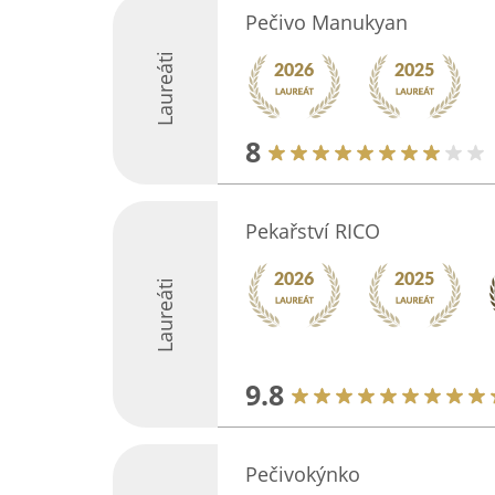
Pečivo Manukyan
Laureáti
8
Pekařství RICO
Laureáti
9.8
Pečivokýnko