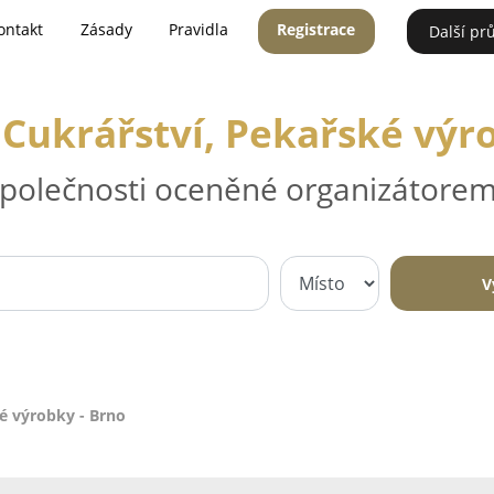
ontakt
Zásady
Pravidla
Registrace
Další pr
 Cukrářství, Pekařské výr
 společnosti oceněné organizátorem
V
ké výrobky - Brno