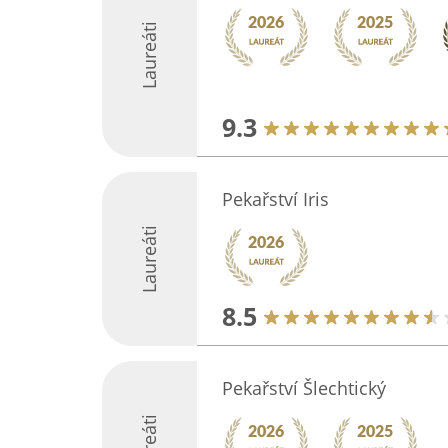
Laureáti
9.3
Pekařství Iris
Laureáti
8.5
Pekařství Šlechtický