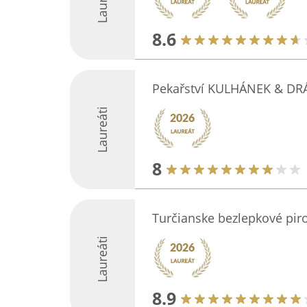
Laureáti
8.6
Pekařství KULHÁNEK & DR
Laureáti
8
Turčianske bezlepkové pir
Laureáti
8.9