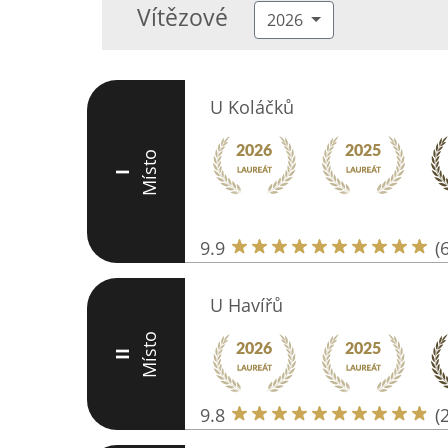
Vítězové
2026
U Koláčků
Místo
I
9.9
(
U Havířů
Místo
II
9.8
(