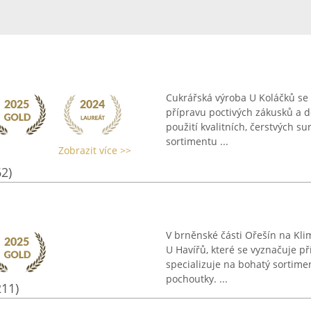
Cukrářská výroba U Koláčků se 
přípravu poctivých zákusků a d
použití kvalitních, čerstvých s
sortimentu ...
Zobrazit více >>
62)
V brněnské části Ořešín na Kli
U Havířů, které se vyznačuje p
specializuje na bohatý sortime
pochoutky. ...
211)