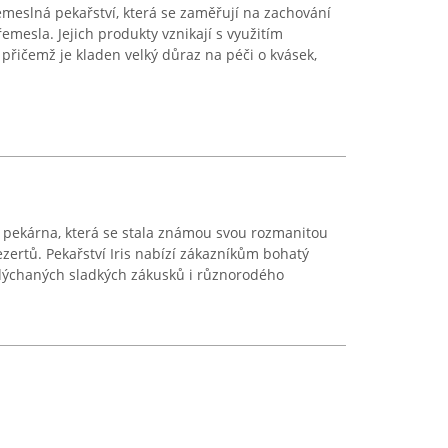
emeslná pekařství, která se zaměřují na zachování
řemesla. Jejich produkty vznikají s využitím
 přičemž je kladen velký důraz na péči o kvásek,
lí pekárna, která se stala známou svou rozmanitou
zertů. Pekařství Iris nabízí zákazníkům bohatý
dýchaných sladkých zákusků i různorodého