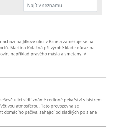
nachází na Jílkově ulici v Brně a zaměřuje se na
ortů. Martina Kolačná při výrobě klade důraz na
urovin, například pravého másla a smetany. V
mešově ulici sídlí známé rodinné pekařství s bistrem
řívětivou atmosférou. Tato provozovna se
nt domácího pečiva, sahající od sladkých po slané