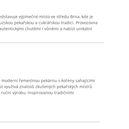
edstavuje výjimečné místo ve středu Brna, kde je
uzskou pekařskou a cukrářskou tradici. Provozovna
autentickými chutěmi i vůněmi a nabízí unikátní
e moderní řemeslnou pekárnu s kořeny sahajícími
st využívá znalosti zkušených pekařských mistrů
ruční výrobu, inspirovanou tradičními