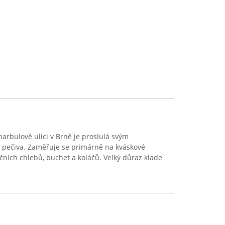
arbulově ulici v Brně je proslulá svým
 pečiva. Zaměřuje se primárně na kváskové
dičních chlebů, buchet a koláčů. Velký důraz klade