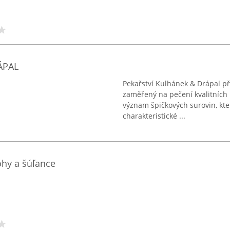
ÁPAL
Pekařství Kulhánek & Drápal př
zaměřený na pečení kvalitních
význam špičkových surovin, kte
charakteristické ...
ohy a šúľance