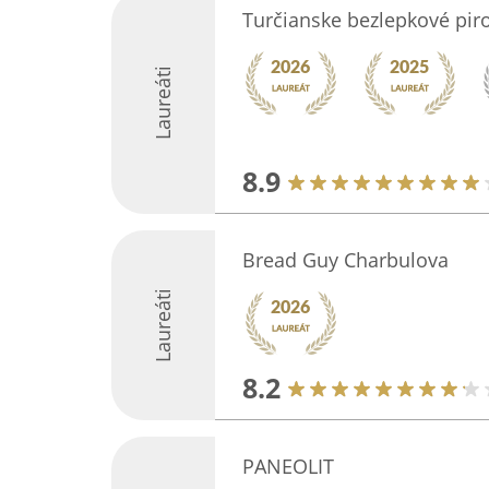
Turčianske bezlepkové pir
Laureáti
8.9
Bread Guy Charbulova
Laureáti
8.2
PANEOLIT