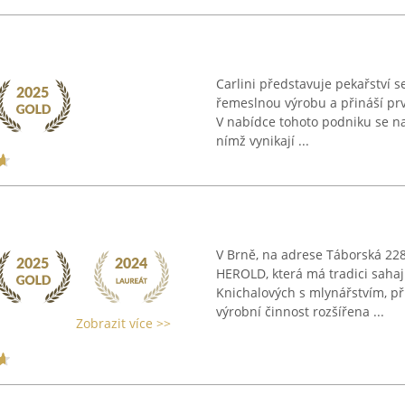
Carlini představuje pekařství s
řemeslnou výrobu a přináší pr
V nabídce tohoto podniku se na
nímž vynikají ...
V Brně, na adrese Táborská 228
HEROLD, která má tradici sahaj
Knichalových s mlynářstvím, při
výrobní činnost rozšířena ...
Zobrazit více >>