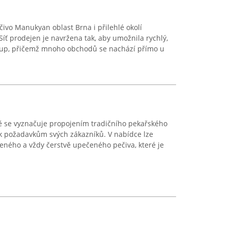
čivo Manukyan oblast Brna i přilehlé okolí
íť prodejen je navržena tak, aby umožnila rychlý,
up, přičemž mnoho obchodů se nachází přímo u
ně se vyznačuje propojením tradičního pekařského
 požadavkům svých zákazníků. V nabídce lze
eného a vždy čerstvě upečeného pečiva, které je