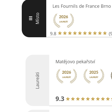
Les Fournils de France Brno
Místo
III
9.8
(
Matějovo pekařství
Laureáti
9.3