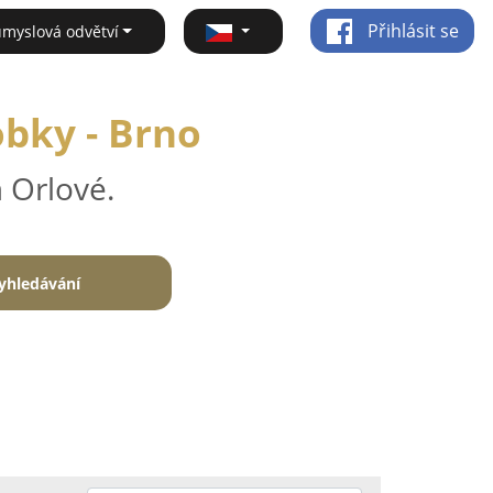
Přihlásit se
ůmyslová odvětví
obky - Brno
 Orlové.
yhledávání