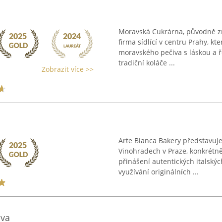
Moravská Cukrárna, původně zn
firma sídlící v centru Prahy, kt
moravského pečiva s láskou a ř
tradiční koláče ...
Zobrazit více >>
Arte Bianca Bakery představuje t
Vinohradech v Praze, konkrétn
přinášení autentických italský
využívání originálních ...
ova