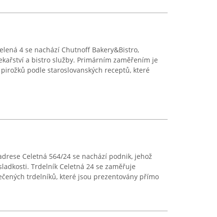
elená 4 se nachází Chutnoff Bakery&Bistro,
kařství a bistro služby. Primárním zaměřením je
 pirožků podle staroslovanských receptů, které
adrese Celetná 564/24 se nachází podnik, jehož
 sladkosti. Trdelník Celetná 24 se zaměřuje
ečených trdelníků, které jsou prezentovány přímo