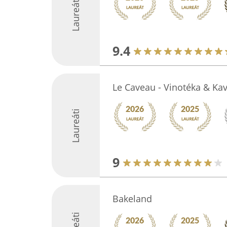
Laureáti
9.4
Le Caveau - Vinotéka & Ka
Laureáti
9
Bakeland