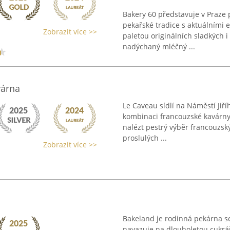
Bakery 60 představuje v Praze 
pekařské tradice s aktuálními 
Zobrazit více >>
paletou originálních sladkých i 
nadýchaný mléčný ...
várna
Le Caveau sídlí na Náměstí Jiří
kombinaci francouzské kavárny,
nalézt pestrý výběr francouzsk
proslulých ...
Zobrazit více >>
Bakeland je rodinná pekárna se
navazuje na dlouholetou cukrářs