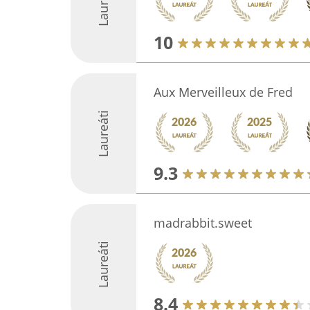
Laureáti
10
Aux Merveilleux de Fred
Laureáti
9.3
madrabbit.sweet
Laureáti
8.4