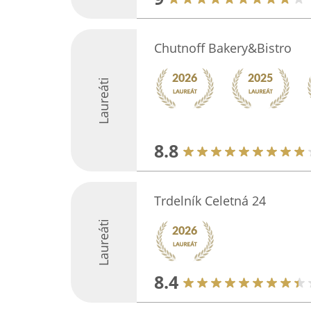
Chutnoff Bakery&Bistro
Laureáti
8.8
Trdelník Celetná 24
Laureáti
8.4