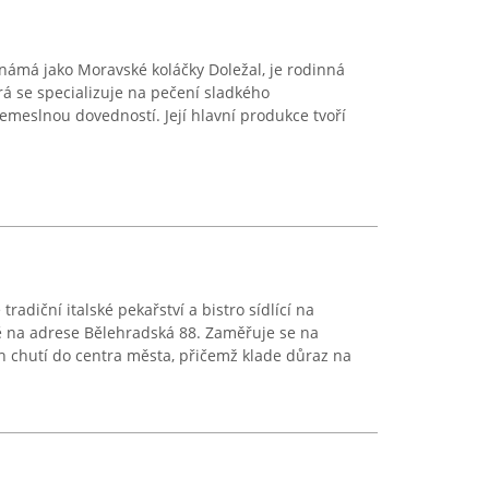
ámá jako Moravské koláčky Doležal, je rodinná
erá se specializuje na pečení sladkého
emeslnou dovedností. Její hlavní produkce tvoří
radiční italské pekařství a bistro sídlící na
ě na adrese Bělehradská 88. Zaměřuje se na
ch chutí do centra města, přičemž klade důraz na