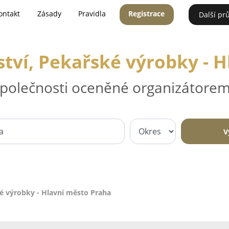
ontakt
Zásady
Pravidla
Registrace
Další pr
ství, Pekařské výrobky - 
 společnosti oceněné organizátorem
V
ké výrobky - Hlavní město Praha