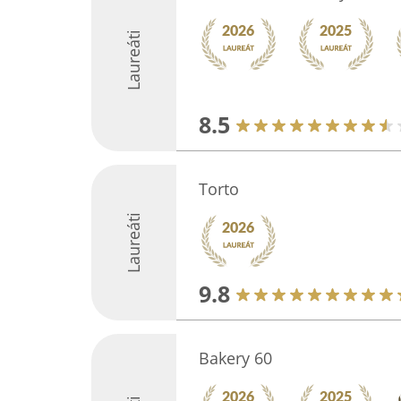
Laureáti
8.5
Torto
Laureáti
9.8
Bakery 60