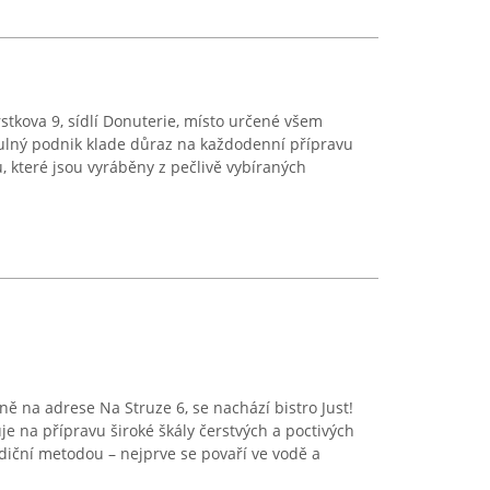
stkova 9, sídlí Donuterie, místo určené všem
tulný podnik klade důraz na každodenní přípravu
, které jsou vyráběny z pečlivě vybíraných
ě na adrese Na Struze 6, se nachází bistro Just!
je na přípravu široké škály čerstvých a poctivých
adiční metodou – nejprve se povaří ve vodě a