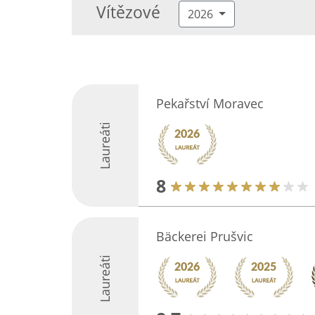
Vítězové
2026
Pekařství Moravec
Laureáti
8
Bäckerei Prušvic
Laureáti