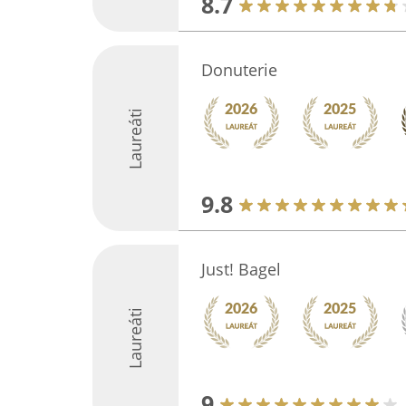
8.7
Donuterie
Laureáti
9.8
Just! Bagel
Laureáti
9