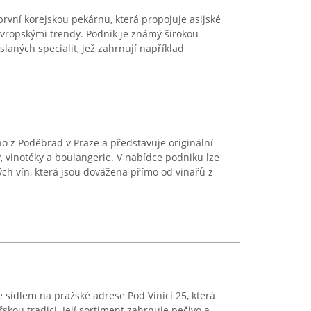
první korejskou pekárnu, která propojuje asijské
evropskými trendy. Podnik je známý širokou
slaných specialit, jež zahrnují například
ho z Poděbrad v Praze a představuje originální
 vinotéky a boulangerie. V nabídce podniku lze
ých vín, která jsou dovážena přímo od vinařů z
 sídlem na pražské adrese Pod Vinicí 25, která
kou tradici. Její sortiment zahrnuje pečivo a